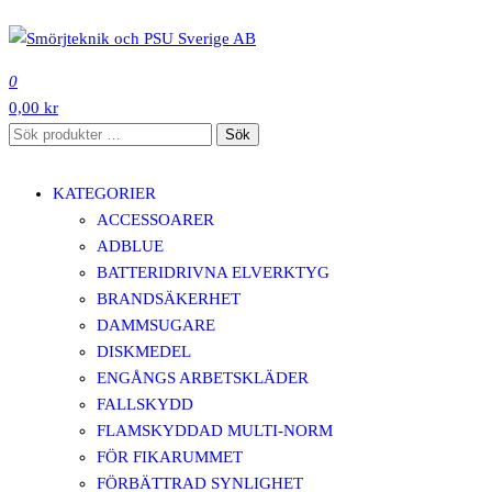
Hoppa
till
SMÖRJTEKNIK OCH PSU SVERIGE AB
innehåll
0
0,00 kr
Sök
Sök
efter:
KATEGORIER
ACCESSOARER
ADBLUE
BATTERIDRIVNA ELVERKTYG
BRANDSÄKERHET
DAMMSUGARE
DISKMEDEL
ENGÅNGS ARBETSKLÄDER
FALLSKYDD
FLAMSKYDDAD MULTI-NORM
FÖR FIKARUMMET
FÖRBÄTTRAD SYNLIGHET