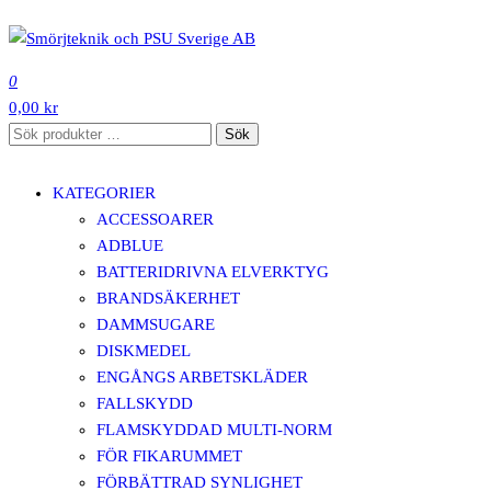
Hoppa
till
SMÖRJTEKNIK OCH PSU SVERIGE AB
innehåll
0
0,00 kr
Sök
Sök
efter:
KATEGORIER
ACCESSOARER
ADBLUE
BATTERIDRIVNA ELVERKTYG
BRANDSÄKERHET
DAMMSUGARE
DISKMEDEL
ENGÅNGS ARBETSKLÄDER
FALLSKYDD
FLAMSKYDDAD MULTI-NORM
FÖR FIKARUMMET
FÖRBÄTTRAD SYNLIGHET