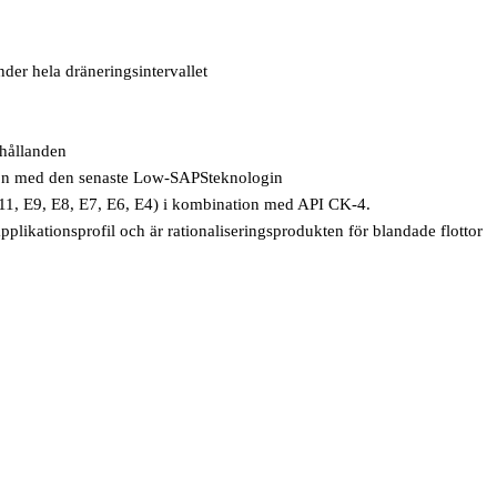
nder hela dräneringsintervallet
rhållanden
tion med den senaste Low-SAPSteknologin
11, E9, E8, E7, E6, E4) i kombination med API CK-4.
ationsprofil och är rationaliseringsprodukten för blandade flottor