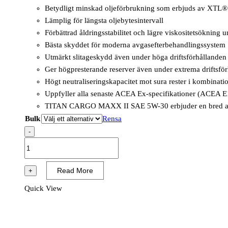
Betydligt minskad oljeförbrukning som erbjuds av XTL®
Lämplig för längsta oljebytesintervall
Förbättrad åldringsstabilitet och lägre viskositetsökning u
Bästa skyddet för moderna avgasefterbehandlingssystem
Utmärkt slitageskydd även under höga driftsförhållanden
Ger högpresterande reserver även under extrema driftsfö
Högt neutraliseringskapacitet mot sura rester i kombina
Uppfyller alla senaste ACEA Ex-specifikationer (ACEA E
TITAN CARGO MAXX II SAE 5W-30 erbjuder en bred applik
Bulk
Rensa
-
TITAN
CARGO
MAXX
Read More
+
II
Quick View
5W-
30,
BULK