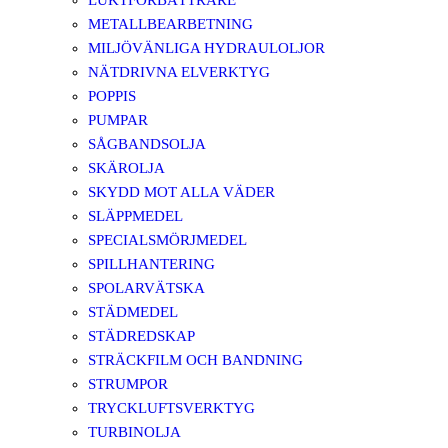
LUKTFÖRBÄTTRARE
METALLBEARBETNING
MILJÖVÄNLIGA HYDRAULOLJOR
NÄTDRIVNA ELVERKTYG
POPPIS
PUMPAR
SÅGBANDSOLJA
SKÄROLJA
SKYDD MOT ALLA VÄDER
SLÄPPMEDEL
SPECIALSMÖRJMEDEL
SPILLHANTERING
SPOLARVÄTSKA
STÄDMEDEL
STÄDREDSKAP
STRÄCKFILM OCH BANDNING
STRUMPOR
TRYCKLUFTSVERKTYG
TURBINOLJA