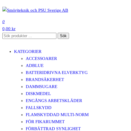
Hoppa
till
SMÖRJTEKNIK OCH PSU SVERIGE AB
innehåll
0
0,00 kr
Sök
Sök
efter:
KATEGORIER
ACCESSOARER
ADBLUE
BATTERIDRIVNA ELVERKTYG
BRANDSÄKERHET
DAMMSUGARE
DISKMEDEL
ENGÅNGS ARBETSKLÄDER
FALLSKYDD
FLAMSKYDDAD MULTI-NORM
FÖR FIKARUMMET
FÖRBÄTTRAD SYNLIGHET