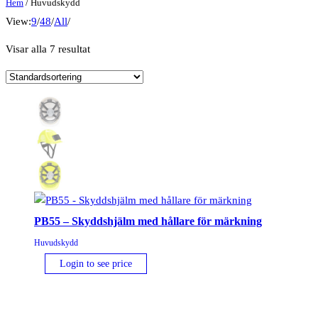
Hem
/ Huvudskydd
View:
9
/
48
/
All
/
Visar alla 7 resultat
PB55 – Skyddshjälm med hållare för märkning
Huvudskydd
Login to see price