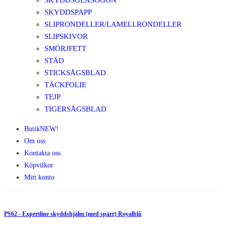
SKYDDSGLASÖGON
SKYDDSPAPP
SLIPRONDELLER/LAMELLRONDELLER
SLIPSKIVOR
SMÖRJFETT
STÄD
STICKSÅGSBLAD
TÄCKFOLIE
TEJP
TIGERSÅGSBLAD
Butik
NEW!
Om oss
Kontakta oss
Köpvilkor
Mitt konto
PS62 - Expertline skyddshjälm (med spärr) Royalblå