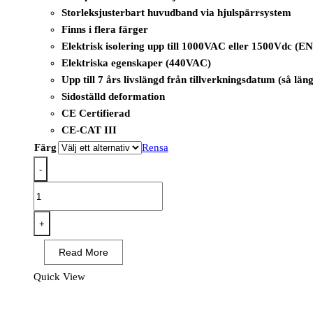
Storleksjusterbart huvudband via hjulspärrsystem
Finns i flera färger
Elektrisk isolering upp till 1000VAC eller 1500Vdc (E
Elektriska egenskaper (440VAC)
Upp till 7 års livslängd från tillverkningsdatum (så lä
Sidoställd deformation
CE Certifierad
CE-CAT III
Färg
Rensa
-
PW54
-
Endurance
+
Plus
Read More
Visir
Hjälm
Quick View
mängd