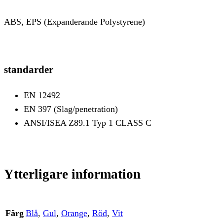
ABS, EPS (Expanderande Polystyrene)
standarder
EN 12492
EN 397 (Slag/penetration)
ANSI/ISEA Z89.1 Typ 1 CLASS C
Ytterligare information
Färg
Blå
,
Gul
,
Orange
,
Röd
,
Vit