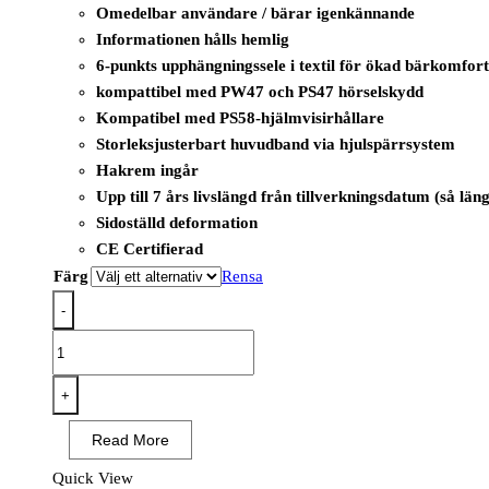
Omedelbar användare / bärar igenkännande
Informationen hålls hemlig
6-punkts upphängningssele i textil för ökad bärkomfor
kompattibel med PW47 och PS47 hörselskydd
Kompatibel med PS58-hjälmvisirhållare
Storleksjusterbart huvudband via hjulspärrsystem
Hakrem ingår
Upp till 7 års livslängd från tillverkningsdatum (så lä
Sidoställd deformation
CE Certifierad
Färg
Rensa
-
PB55
-
Skyddshjälm
+
med
Read More
hållare
för
Quick View