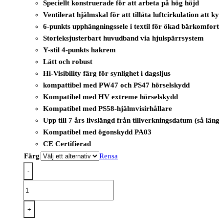
Speciellt konstruerade för att arbeta på hög höjd
Ventilerat hjälmskal för att tillåta luftcirkulation att 
6-punkts upphängningssele i textil för ökad bärkomfor
Storleksjusterbart huvudband via hjulspärrsystem
Y-stil 4-punkts hakrem
Lätt och robust
Hi-Visibility färg för synlighet i dagsljus
kompattibel med PW47 och PS47 hörselskydd
Kompatibel med HV extreme hörselskydd
Kompatibel med PS58-hjälmvisirhållare
Upp till 7 års livslängd från tillverkningsdatum (så lä
Kompatibel med ögonskydd PA03
CE Certifierad
Färg
Rensa
-
PS63
-
Height
+