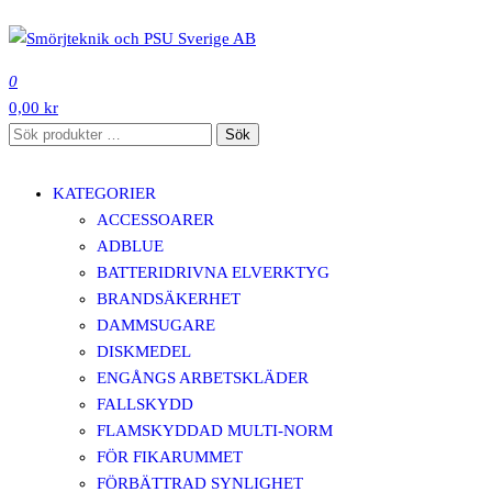
Hoppa
till
SMÖRJTEKNIK OCH PSU SVERIGE AB
innehåll
0
0,00 kr
Sök
Sök
efter:
KATEGORIER
ACCESSOARER
ADBLUE
BATTERIDRIVNA ELVERKTYG
BRANDSÄKERHET
DAMMSUGARE
DISKMEDEL
ENGÅNGS ARBETSKLÄDER
FALLSKYDD
FLAMSKYDDAD MULTI-NORM
FÖR FIKARUMMET
FÖRBÄTTRAD SYNLIGHET