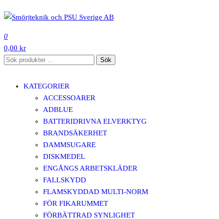
Hoppa
till
SMÖRJTEKNIK OCH PSU SVERIGE AB
innehåll
0
0,00 kr
Sök
Sök
efter:
KATEGORIER
ACCESSOARER
ADBLUE
BATTERIDRIVNA ELVERKTYG
BRANDSÄKERHET
DAMMSUGARE
DISKMEDEL
ENGÅNGS ARBETSKLÄDER
FALLSKYDD
FLAMSKYDDAD MULTI-NORM
FÖR FIKARUMMET
FÖRBÄTTRAD SYNLIGHET