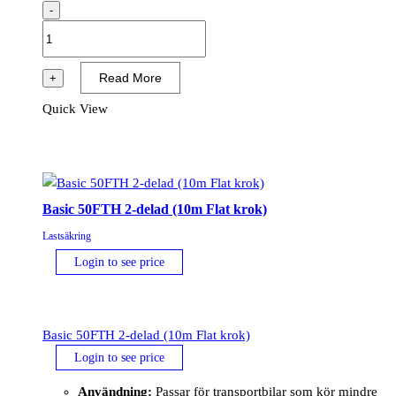
-
Basic
50ETF
2-
Read More
+
delad
Quick View
(10m
Ändbeslag
med
spärr)
mängd
Basic 50FTH 2-delad (10m Flat krok)
Lastsäkring
Login to see price
Basic 50FTH 2-delad (10m Flat krok)
Login to see price
Användning:
Passar för transportbilar som kör mindre