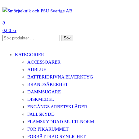
Hoppa
till
SMÖRJTEKNIK OCH PSU SVERIGE AB
innehåll
0
0,00 kr
Sök
Sök
efter:
KATEGORIER
ACCESSOARER
ADBLUE
BATTERIDRIVNA ELVERKTYG
BRANDSÄKERHET
DAMMSUGARE
DISKMEDEL
ENGÅNGS ARBETSKLÄDER
FALLSKYDD
FLAMSKYDDAD MULTI-NORM
FÖR FIKARUMMET
FÖRBÄTTRAD SYNLIGHET