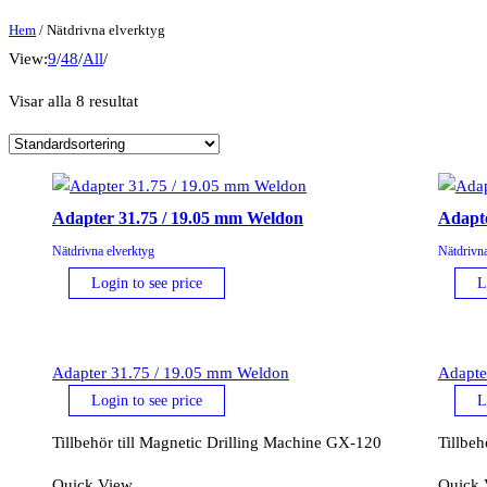
Hem
/ Nätdrivna elverktyg
View:
9
/
48
/
All
/
Visar alla 8 resultat
Adapter 31.75 / 19.05 mm Weldon
Adapte
Nätdrivna elverktyg
Nätdrivna
Login to see price
L
Adapter 31.75 / 19.05 mm Weldon
Adapte
Login to see price
L
Tillbehör till Magnetic Drilling Machine GX-120
Tillbeh
Quick View
Quick 