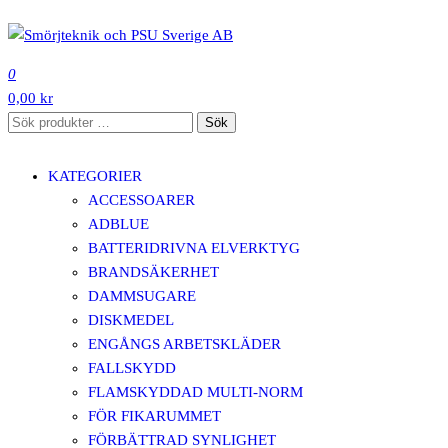
Hoppa
till
SMÖRJTEKNIK OCH PSU SVERIGE AB
innehåll
0
0,00 kr
Sök
Sök
efter:
KATEGORIER
ACCESSOARER
ADBLUE
BATTERIDRIVNA ELVERKTYG
BRANDSÄKERHET
DAMMSUGARE
DISKMEDEL
ENGÅNGS ARBETSKLÄDER
FALLSKYDD
FLAMSKYDDAD MULTI-NORM
FÖR FIKARUMMET
FÖRBÄTTRAD SYNLIGHET