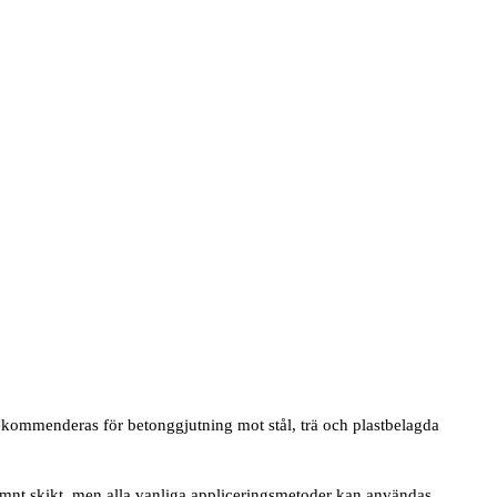
ekommenderas för betonggjutning mot stål, trä och plastbelagda
 jämnt skikt, men alla vanliga appliceringsmetoder kan användas.