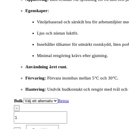
Egenskaper:
Vitoljebaserad och särskilt bra för arbetsmiljöer m
Ljus och nästan luktfri.
Innehåller tillsatser för utmärkt rostskydd, liten p
Minimal rengöring krävs efter gjutning.
Användning året runt.
Förvaring:
Förvara inomhus mellan 5°C och 30°C.
Hantering:
Undvik hudkontakt och rengör med tvål och va
Bulk
Rensa
-
FORMWAY
10
WHITE,