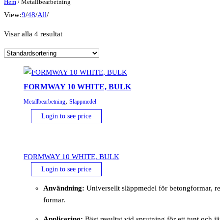
Hem
/ Metallbearbetning
View:
9
/
48
/
All
/
Visar alla 4 resultat
FORMWAY 10 WHITE, BULK
,
Metallbearbetning
Släppmedel
Login to see price
FORMWAY 10 WHITE, BULK
Login to see price
Användning:
Universellt släppmedel för betongformar, r
formar.
Applicering:
Bäst resultat vid sprutning för ett tunt och