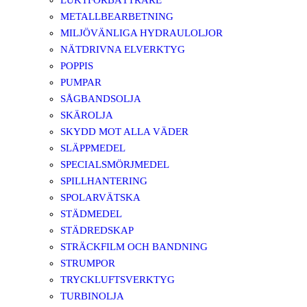
LUKTFÖRBÄTTRARE
METALLBEARBETNING
MILJÖVÄNLIGA HYDRAULOLJOR
NÄTDRIVNA ELVERKTYG
POPPIS
PUMPAR
SÅGBANDSOLJA
SKÄROLJA
SKYDD MOT ALLA VÄDER
SLÄPPMEDEL
SPECIALSMÖRJMEDEL
SPILLHANTERING
SPOLARVÄTSKA
STÄDMEDEL
STÄDREDSKAP
STRÄCKFILM OCH BANDNING
STRUMPOR
TRYCKLUFTSVERKTYG
TURBINOLJA