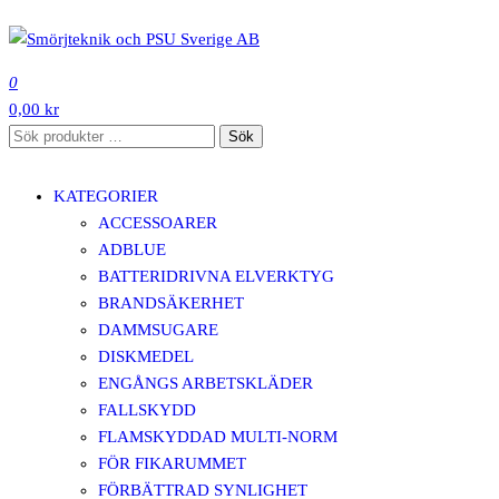
Hoppa
till
SMÖRJTEKNIK OCH PSU SVERIGE AB
innehåll
0
0,00 kr
Sök
Sök
efter:
KATEGORIER
ACCESSOARER
ADBLUE
BATTERIDRIVNA ELVERKTYG
BRANDSÄKERHET
DAMMSUGARE
DISKMEDEL
ENGÅNGS ARBETSKLÄDER
FALLSKYDD
FLAMSKYDDAD MULTI-NORM
FÖR FIKARUMMET
FÖRBÄTTRAD SYNLIGHET