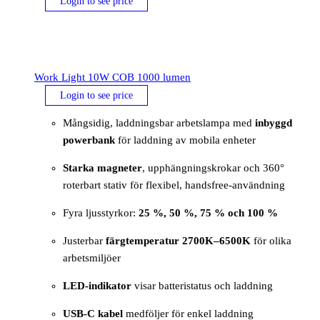
Login to see price
Work Light 10W COB 1000 lumen
Login to see price
Mångsidig, laddningsbar arbetslampa med
inbyggd
powerbank
för laddning av mobila enheter
Starka magneter
, upphängningskrokar och 360°
roterbart stativ för flexibel, handsfree-användning
Fyra ljusstyrkor:
25 %, 50 %, 75 % och 100 %
Justerbar
färgtemperatur 2700K–6500K
för olika
arbetsmiljöer
LED-indikator
visar batteristatus och laddning
USB-C kabel
medföljer för enkel laddning