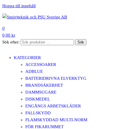
Hoppa till innehåll
SMÖRJTEKNIK OCH PSU
0
0,00 kr
SVERIGE AB
Sök efter:
Sök
KATEGORIER
ACCESSOARER
ADBLUE
BATTERIDRIVNA ELVERKTYG
BRANDSÄKERHET
DAMMSUGARE
DISKMEDEL
ENGÅNGS ARBETSKLÄDER
FALLSKYDD
FLAMSKYDDAD MULTI-NORM
FÖR FIKARUMMET