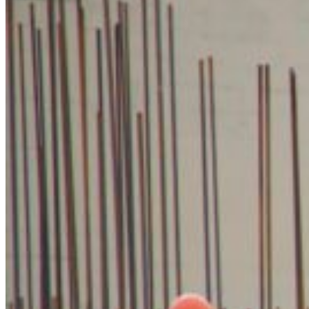
och belönar våra kunder med ett generöst förmånsprogram.
Fördelar med att vara kund hos oss:
Stort sortiment – allt från en och samma leverantör
Tydliga rabatter på hela sortimentet
Personlig service och snabba leveranser
Inga krångliga villkor – bara fördelar
Våra rabatter gäller hela sortimentet, inte bara kampanjvaror – och
eftersom vi arbetar med schyssta marginaler får du som lojal kund
riktigt bra inköpspris.
Vårt kundprogram – ju mer du handlar, desto mer