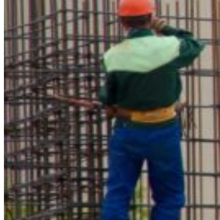
sparar du
Vi erbjuder fyra tydliga nivåer baserat på din årliga inköpsvolym:
Nivå
Årlig inköpsvolym
Rabatt på hela sortimentet
Silverkund
Från 15 000 kr/år
5 % rabatt
Guldkund
Från 50 000 kr/år
10 % rabatt
VIP-kund
Från 100 000 kr/år
15 % rabatt
Platinumkund
Från 250 000 kr/år
20 % rabatt
Platinumkund
är vår högsta nivå – framtagen för dig som har stora
volymer och söker maximalt värde. Här får du inte bara bästa
rabatten, utan även tillgång till skräddarsydda lösningar, prioriterad
service och möjlighet till specialbeställningar.