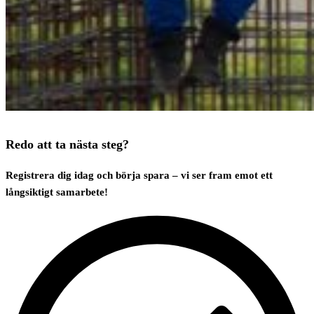
Så blir du kund
Det är enkelt att komma igång:
Skapa ett konto – och du är klar!
Du får direkt tillgång till vårt sortiment och din rabatt justeras
automatiskt i takt med dina inköp.
Redo att ta nästa steg?
Registrera dig idag och börja spara – vi ser fram emot ett
långsiktigt samarbete!