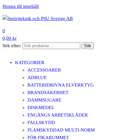
Hoppa till innehåll
SMÖRJTEKNIK OCH PSU SVERIGE AB
0
0,00 kr
Sök efter:
Sök
KATEGORIER
ACCESSOARER
ADBLUE
BATTERIDRIVNA ELVERKTYG
BRANDSÄKERHET
DAMMSUGARE
DISKMEDEL
ENGÅNGS ARBETSKLÄDER
FALLSKYDD
FLAMSKYDDAD MULTI-NORM
FÖR FIKARUMMET