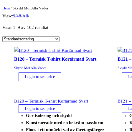
Hem
/ Skydd Mot Alla Väder
View:
9
/
48
/
All
/
Visar 1–9 av 102 resultat
B120 – Termisk T-shirt Kortärmad Svart
B121 –
Skydd Mot Alla Väder
Skydd Mot
Login to see price
Lo
B120 – Termisk T-shirt Kortärmad Svart
B121 – 
Login to see price
Lo
Ger isolering och skydd
G
Konstruerade med en bekväm passform
K
Finns i ett utmärkt val av företagsfärger
R