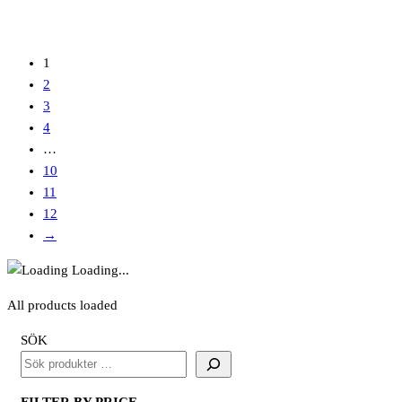
Svart
mängd
1
2
3
4
…
10
11
12
→
Loading...
All products loaded
SÖK
FILTER BY PRICE