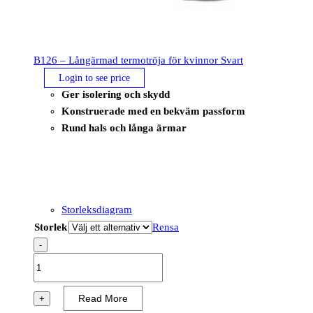
B126 – Långärmad termotröja för kvinnor Svart
Login to see price
Ger isolering och skydd
Konstruerade med en bekväm passform
Rund hals och långa ärmar
Storleksdiagram
Storlek
Rensa
-
B126
-
Långärmad
Read More
+
termotröja