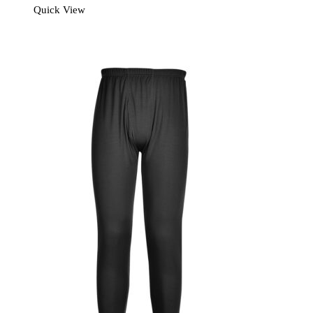
Quick View
för
kvinnor
Svart
mängd