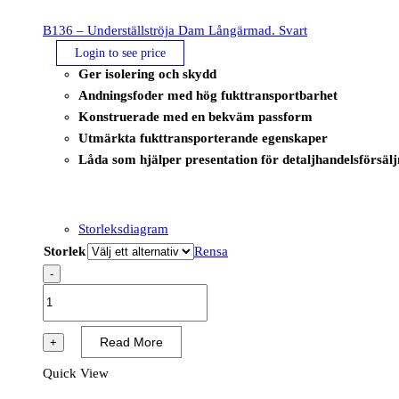
B136 – Underställströja Dam Långärmad. Svart
Login to see price
Ger isolering och skydd
Andningsfoder med hög fukttransportbarhet
Konstruerade med en bekväm passform
Utmärkta fukttransporterande egenskaper
Låda som hjälper presentation för detaljhandelsförsälj
Storleksdiagram
Storlek
Rensa
-
B136
-
Underställströja
Read More
+
Dam
Quick View
Långärmad.