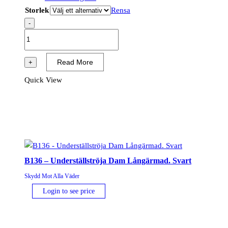
Storlek
Rensa
-
B133
-
Thermal
Read More
+
Underställ
Quick View
Topp
Svart
mängd
B136 – Underställströja Dam Långärmad. Svart
Skydd Mot Alla Väder
Login to see price