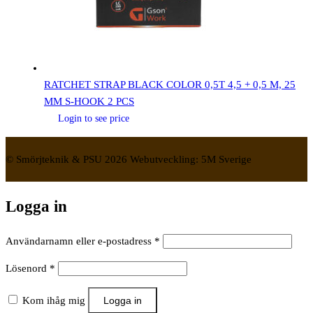
RATCHET STRAP BLACK COLOR 0,5T 4,5 + 0,5 M, 25
MM S-HOOK 2 PCS
Login to see price
© Smörjteknik & PSU 2026 Webutveckling: 5M Sverige
Logga in
Obligatoriskt
Användarnamn eller e-postadress
*
Obligatoriskt
Lösenord
*
Kom ihåg mig
Logga in