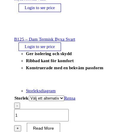
Login to see price
B125 – Dam Termisk Byxa Svart
Login to see price
Ger isolering och skydd
Ribbad kant för komfort
Konstruerade med en bekväm passform
Storleksdiagram
Storlek
Rensa
-
B125
-
Dam
Read More
+