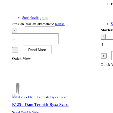
F
Storleksdiagram
S
Storlek
Rensa
Storlek
-
B120
-
-
B121
Termisk
-
Read More
+
T-
Termisk
+
Quick View
shirt
Byxa
Quick 
Kortärmad
Svart
Svart
mängd
mängd
B125 – Dam Termisk Byxa Svart
Skydd Mot Alla Väder