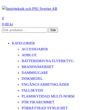
Hoppa
till
SMÖRJTEKNIK OCH PSU SVERIGE AB
innehåll
0
0,00 kr
Sök
Sök
efter:
KATEGORIER
ACCESSOARER
ADBLUE
BATTERIDRIVNA ELVERKTYG
BRANDSÄKERHET
DAMMSUGARE
DISKMEDEL
ENGÅNGS ARBETSKLÄDER
FALLSKYDD
FLAMSKYDDAD MULTI-NORM
FÖR FIKARUMMET
FÖRBÄTTRAD SYNLIGHET