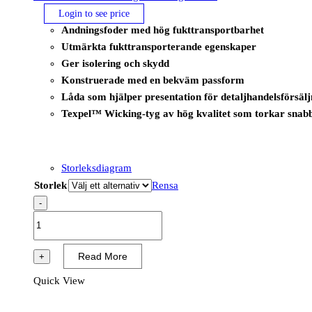
Login to see price
Andningsfoder med hög fukttransportbarhet
Utmärkta fukttransporterande egenskaper
Ger isolering och skydd
Konstruerade med en bekväm passform
Låda som hjälper presentation för detaljhandelsförsälj
Texpel™ Wicking-tyg av hög kvalitet som torkar snabbar
Storleksdiagram
Storlek
Rensa
-
B131
-
Termiska
Read More
+
baslager
Quick View
kalsonger
Svart