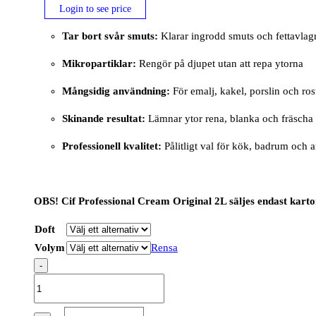
Login to see price
Tar bort svår smuts:
Klarar ingrodd smuts och fettavlag
Mikropartiklar:
Rengör på djupet utan att repa ytorna
Mångsidig användning:
För emalj, kakel, porslin och rost
Skinande resultat:
Lämnar ytor rena, blanka och fräscha
Professionell kvalitet:
Pålitligt val för kök, badrum och a
OBS! Cif Professional Cream Original 2L säljes endast karton
Doft
Volym
Rensa
-
Cif
Professional
Creme