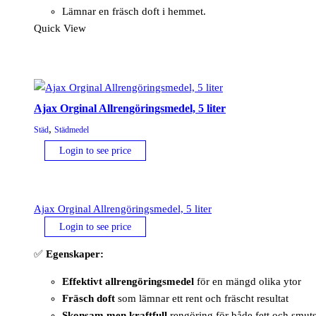
Lämnar en fräsch doft i hemmet.
Quick View
Ajax Orginal Allrengöringsmedel, 5 liter
,
Städ
Städmedel
Login to see price
Ajax Orginal Allrengöringsmedel, 5 liter
Login to see price
✅
Egenskaper:
Effektivt allrengöringsmedel
för en mängd olika ytor
Fräsch doft
som lämnar ett rent och fräscht resultat
Skonsam men kraftfull
rengöring för både fett och smut