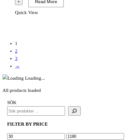
Read More
+
Allrengöringsmedel
Quick View
Skurkräm
mängd
1
2
3
→
Loading...
All products loaded
SÖK
FILTER BY PRICE
MIN
MAX