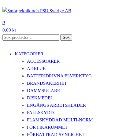
Hoppa
till
SMÖRJTEKNIK OCH PSU SVERIGE AB
innehåll
0
0,00 kr
Sök
Sök
efter:
KATEGORIER
ACCESSOARER
ADBLUE
BATTERIDRIVNA ELVERKTYG
BRANDSÄKERHET
DAMMSUGARE
DISKMEDEL
ENGÅNGS ARBETSKLÄDER
FALLSKYDD
FLAMSKYDDAD MULTI-NORM
FÖR FIKARUMMET
FÖRBÄTTRAD SYNLIGHET