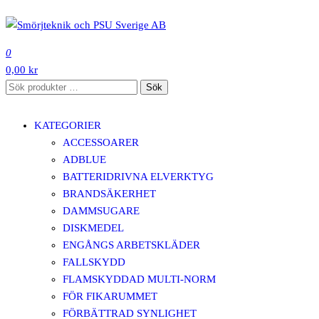
Hoppa
till
SMÖRJTEKNIK OCH PSU SVERIGE AB
innehåll
0
0,00 kr
Sök
Sök
efter:
KATEGORIER
ACCESSOARER
ADBLUE
BATTERIDRIVNA ELVERKTYG
BRANDSÄKERHET
DAMMSUGARE
DISKMEDEL
ENGÅNGS ARBETSKLÄDER
FALLSKYDD
FLAMSKYDDAD MULTI-NORM
FÖR FIKARUMMET
FÖRBÄTTRAD SYNLIGHET