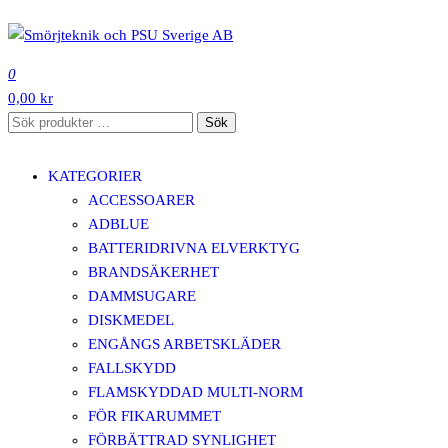
Hoppa
till
SMÖRJTEKNIK OCH PSU SVERIGE AB
innehåll
0
0,00 kr
Sök
Sök
efter:
KATEGORIER
ACCESSOARER
ADBLUE
BATTERIDRIVNA ELVERKTYG
BRANDSÄKERHET
DAMMSUGARE
DISKMEDEL
ENGÅNGS ARBETSKLÄDER
FALLSKYDD
FLAMSKYDDAD MULTI-NORM
FÖR FIKARUMMET
FÖRBÄTTRAD SYNLIGHET