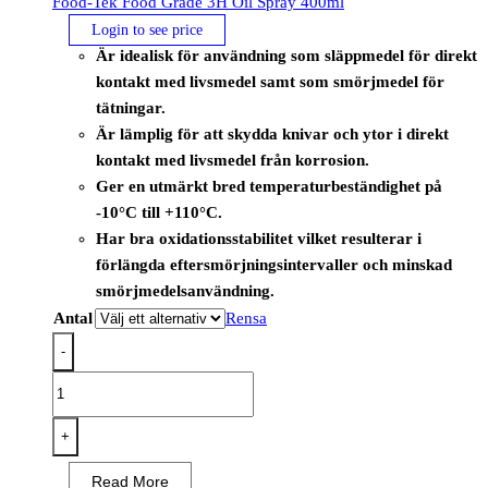
Food-Tek Food Grade 3H Oil Spray 400ml
Login to see price
Är idealisk för användning som släppmedel för direkt
kontakt med livsmedel samt som smörjmedel för
tätningar.
Är lämplig för att skydda knivar och ytor i direkt
kontakt med livsmedel från korrosion.
Ger en utmärkt bred temperaturbeständighet på
-10°C till +110°C.
Har bra oxidationsstabilitet vilket resulterar i
förlängda eftersmörjningsintervaller och minskad
smörjmedelsanvändning.
Antal
Rensa
-
Food-
Tek
Food
+
Grade
Read More
3H