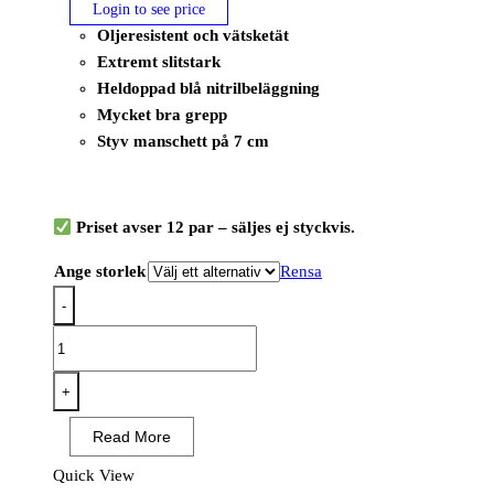
Login to see price
Oljeresistent och vätsketät
Extremt slitstark
Heldoppad blå nitrilbeläggning
Mycket bra grepp
Styv manschett på 7 cm
Priset avser 12 par – säljes ej styckvis.
Ange storlek
Rensa
-
OX-
ON
NBR
+
Comfort
Read More
8301(12
PAR)
Quick View