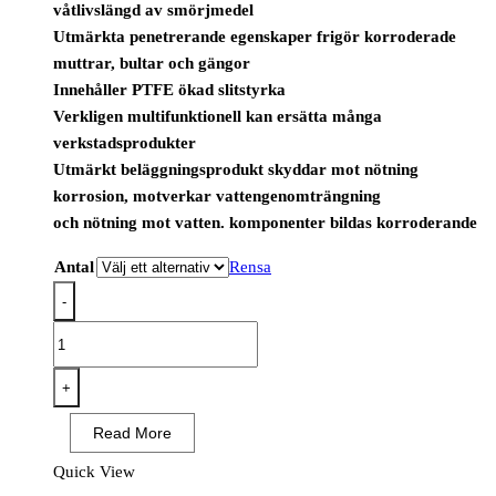
våtlivslängd av smörjmedel
Utmärkta penetrerande egenskaper frigör korroderade
muttrar, bultar och gängor
Innehåller PTFE ökad slitstyrka
Verkligen multifunktionell kan ersätta många
verkstadsprodukter
Utmärkt beläggningsprodukt skyddar mot nötning
korrosion, motverkar vattengenomträngning
och nötning mot vatten. komponenter bildas korroderande
Antal
Rensa
-
Food-
Tek
Multi-
+
Lube
Read More
Spray
400ml
Quick View
mängd