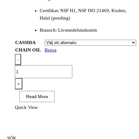
Certifikat: NSF H1, NSF ISO 21469, Kosher,
Halal (pending)
Bransch: Livsmedelsindustrin
CASSIDA
CHAIN OIL
Rensa
-
CASSIDA
CHAIN
OIL
+
(150,
Read More
1500,
320
Quick View
SPRAY,
5000
SPRAY,
LT,
SÖK