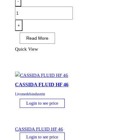
-
Food-
Tek
Silicone
+
Spray
Read More
400ml
mängd
Quick View
CASSIDA FLUID HF 46
Livsmedelsindustrin
Login to see price
CASSIDA FLUID HF 46
Login to see price