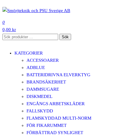
Hoppa
till
SMÖRJTEKNIK OCH PSU SVERIGE AB
innehåll
0
0,00 kr
Sök
Sök
efter:
KATEGORIER
ACCESSOARER
ADBLUE
BATTERIDRIVNA ELVERKTYG
BRANDSÄKERHET
DAMMSUGARE
DISKMEDEL
ENGÅNGS ARBETSKLÄDER
FALLSKYDD
FLAMSKYDDAD MULTI-NORM
FÖR FIKARUMMET
FÖRBÄTTRAD SYNLIGHET