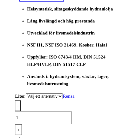
Helsyntetisk, slitageskyddande hydraulolja
Lång livslängd och hög prestanda
Utvecklad för livsmedelsindustrin
NSF H1, NSF ISO 21469, Kosher, Halal
Uppfyller: ISO 6743/4 HM, DIN 51524
HLP/HVLP, DIN 51517 CLP
Används i: hydraulsystem, växlar, lager,
livsmedelsutrustning
Liter
Rensa
-
CASSIDA
FLUID
HF
+
46