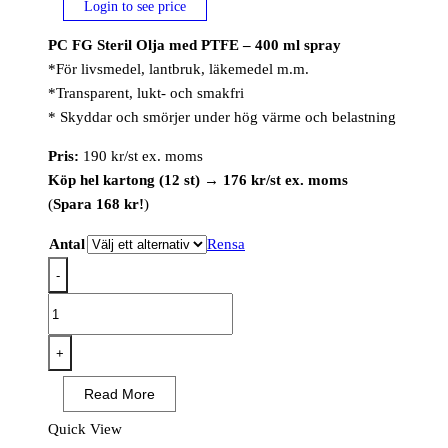
Login to see price
PC FG Steril Olja med PTFE – 400 ml spray
*För livsmedel, lantbruk, läkemedel m.m.
*Transparent, lukt- och smakfri
* Skyddar och smörjer under hög värme och belastning
Pris:
190 kr/st ex. moms
Köp hel kartong (12 st)
→
176 kr/st ex. moms
(
Spara 168 kr!
)
Antal
Rensa
-
PC
FG
STERIL
+
OLIE
Read More
M.
PTFE
Quick View