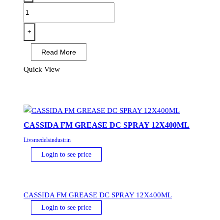
Food-
Tek
Food
+
Grade
Read More
3H
Oil
Quick View
Spray
400ml
mängd
CASSIDA FM GREASE DC SPRAY 12X400ML
Livsmedelsindustrin
Login to see price
CASSIDA FM GREASE DC SPRAY 12X400ML
Login to see price