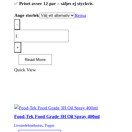
✅
Priset avser 12 par – säljes ej styckvis.
Ange storlek
Rensa
-
OX-
ON
NBR
+
Comfort
Read More
8301(12
PAR)
Quick View
mängd
Food-Tek Food Grade 3H Oil Spray 400ml
,
Livsmedelsindustrin
Poppis