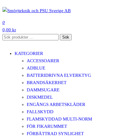
Hoppa
till
SMÖRJTEKNIK OCH PSU SVERIGE AB
innehåll
0
0,00 kr
Sök
Sök
efter:
KATEGORIER
ACCESSOARER
ADBLUE
BATTERIDRIVNA ELVERKTYG
BRANDSÄKERHET
DAMMSUGARE
DISKMEDEL
ENGÅNGS ARBETSKLÄDER
FALLSKYDD
FLAMSKYDDAD MULTI-NORM
FÖR FIKARUMMET
FÖRBÄTTRAD SYNLIGHET