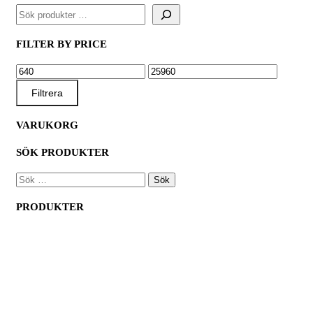
vit/30
rlr
FILTER BY PRICE
mängd
MIN
MAX
PRIS
PRIS
Filtrera
VARUKORG
SÖK PRODUKTER
SÖK
EFTER:
PRODUKTER