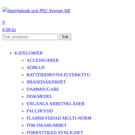
Hoppa
till
SMÖRJTEKNIK OCH PSU SVERIGE AB
innehåll
0
0,00 kr
Sök
Sök
efter:
KATEGORIER
ACCESSOARER
ADBLUE
BATTERIDRIVNA ELVERKTYG
BRANDSÄKERHET
DAMMSUGARE
DISKMEDEL
ENGÅNGS ARBETSKLÄDER
FALLSKYDD
FLAMSKYDDAD MULTI-NORM
FÖR FIKARUMMET
FÖRBÄTTRAD SYNLIGHET