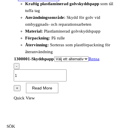
Kraftig plastlaminerad golvskyddspapp
som tål
tuffa tag
Användningsområde:
Skydd för golv vid
ombyggnads- och reparationsarbeten
Material:
Plastlaminerad golvskyddspapp
Förpackning:
På rulle
Återvinning:
Sorteras som plastförpackning för
återanvändning
1300001-Skyddspapp
Rensa
-
Skyddspapp
-
Bredd
Read More
+
ca
Quick View
70-
100
cm,
75
SÖK
m2,