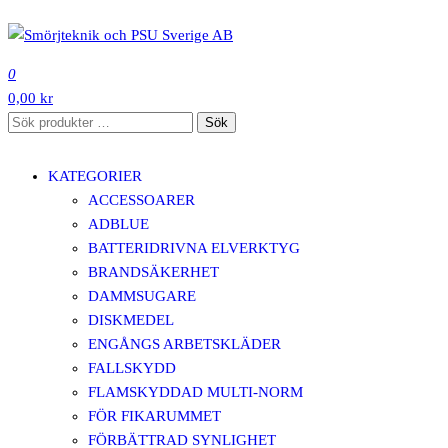
Hoppa
till
SMÖRJTEKNIK OCH PSU SVERIGE AB
innehåll
0
0,00 kr
Sök
Sök
efter:
KATEGORIER
ACCESSOARER
ADBLUE
BATTERIDRIVNA ELVERKTYG
BRANDSÄKERHET
DAMMSUGARE
DISKMEDEL
ENGÅNGS ARBETSKLÄDER
FALLSKYDD
FLAMSKYDDAD MULTI-NORM
FÖR FIKARUMMET
FÖRBÄTTRAD SYNLIGHET