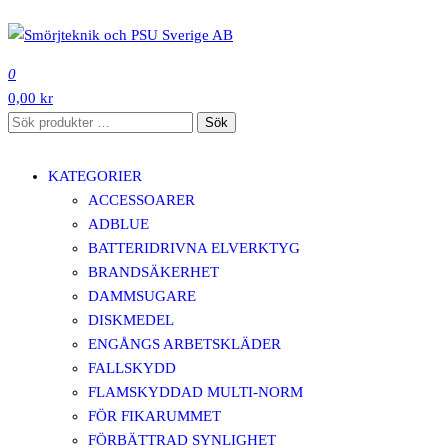
Hoppa
till
SMÖRJTEKNIK OCH PSU SVERIGE AB
innehåll
0
0,00 kr
Sök
Sök
efter:
KATEGORIER
ACCESSOARER
ADBLUE
BATTERIDRIVNA ELVERKTYG
BRANDSÄKERHET
DAMMSUGARE
DISKMEDEL
ENGÅNGS ARBETSKLÄDER
FALLSKYDD
FLAMSKYDDAD MULTI-NORM
FÖR FIKARUMMET
FÖRBÄTTRAD SYNLIGHET