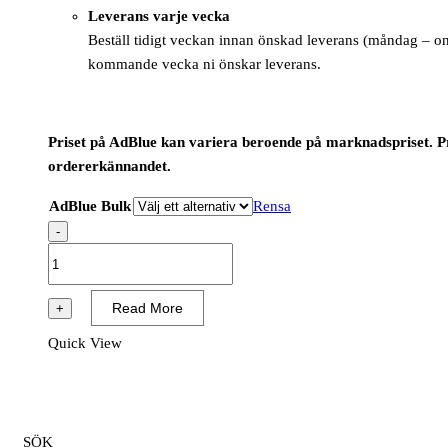
Leverans varje vecka
Beställ tidigt veckan innan önskad leverans (måndag – onsd
kommande vecka ni önskar leverans.
Priset på AdBlue kan variera beroende på marknadspriset. Pris
ordererkännandet.
AdBlue Bulk
Rensa
-
ADBLUE
BULKLEVERANS
mängd
Read More
+
Quick View
SÖK