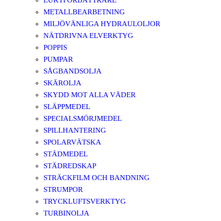
LUKTFÖRBÄTTRARE
METALLBEARBETNING
MILJÖVÄNLIGA HYDRAULOLJOR
NÄTDRIVNA ELVERKTYG
POPPIS
PUMPAR
SÅGBANDSOLJA
SKÄROLJA
SKYDD MOT ALLA VÄDER
SLÄPPMEDEL
SPECIALSMÖRJMEDEL
SPILLHANTERING
SPOLARVÄTSKA
STÄDMEDEL
STÄDREDSKAP
STRÄCKFILM OCH BANDNING
STRUMPOR
TRYCKLUFTSVERKTYG
TURBINOLJA