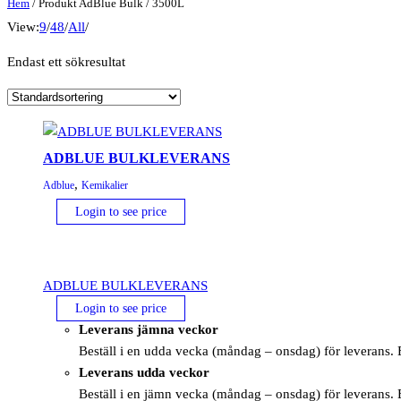
Hem
/ Produkt AdBlue Bulk / 3500L
View:
9
/
48
/
All
/
Endast ett sökresultat
ADBLUE BULKLEVERANS
,
Adblue
Kemikalier
Login to see price
ADBLUE BULKLEVERANS
Login to see price
Leverans jämna veckor
Beställ i en udda vecka (måndag – onsdag) för leverans. E
Leverans udda veckor
Beställ i en jämn vecka (måndag – onsdag) för leverans. E