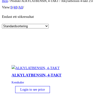
Hem
/ Produkt ALKYLATBENSIN, 4-TAKT / Alkylatbensin 4-takt 25l
View:
9
/
48
/
All
/
Endast ett sökresultat
ALKYLATBENSIN, 4-TAKT
Kemikalier
Login to see price