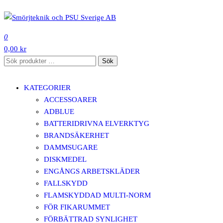
Hoppa
till
SMÖRJTEKNIK OCH PSU SVERIGE AB
innehåll
0
0,00 kr
Sök
Sök
efter:
KATEGORIER
ACCESSOARER
ADBLUE
BATTERIDRIVNA ELVERKTYG
BRANDSÄKERHET
DAMMSUGARE
DISKMEDEL
ENGÅNGS ARBETSKLÄDER
FALLSKYDD
FLAMSKYDDAD MULTI-NORM
FÖR FIKARUMMET
FÖRBÄTTRAD SYNLIGHET