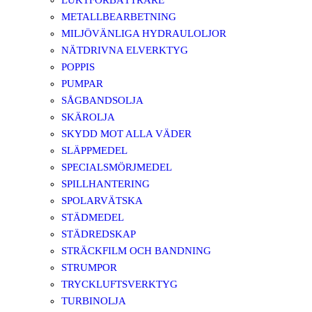
LUKTFÖRBÄTTRARE
METALLBEARBETNING
MILJÖVÄNLIGA HYDRAULOLJOR
NÄTDRIVNA ELVERKTYG
POPPIS
PUMPAR
SÅGBANDSOLJA
SKÄROLJA
SKYDD MOT ALLA VÄDER
SLÄPPMEDEL
SPECIALSMÖRJMEDEL
SPILLHANTERING
SPOLARVÄTSKA
STÄDMEDEL
STÄDREDSKAP
STRÄCKFILM OCH BANDNING
STRUMPOR
TRYCKLUFTSVERKTYG
TURBINOLJA