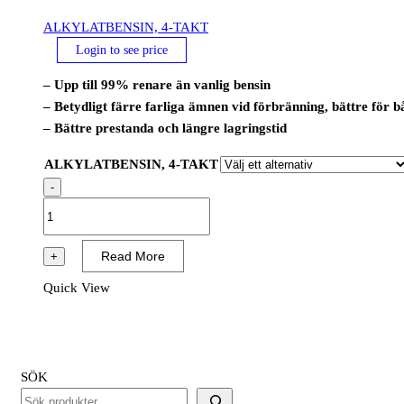
ALKYLATBENSIN, 4-TAKT
Login to see price
– Upp till 99% renare än vanlig bensin
– Betydligt färre farliga ämnen vid förbränning, bättre för 
– Bättre prestanda och längre lagringstid
ALKYLATBENSIN, 4-TAKT
-
ALKYLATBENSIN,
4-
TAKT
Read More
+
mängd
Quick View
SÖK