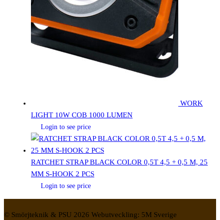
WORK
LIGHT 10W COB 1000 LUMEN
Login to see price
RATCHET STRAP BLACK COLOR 0,5T 4,5 + 0,5 M, 25
MM S-HOOK 2 PCS
Login to see price
© Smörjteknik & PSU 2026 Webutveckling: 5M Sverige