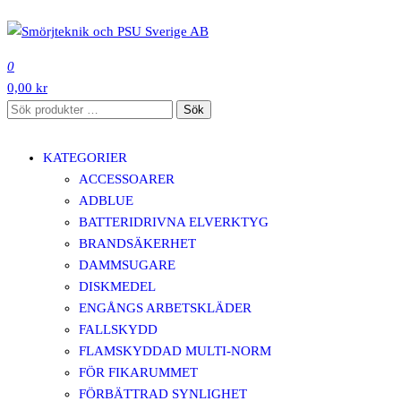
Hoppa
till
SMÖRJTEKNIK OCH PSU SVERIGE AB
innehåll
0
0,00 kr
Sök
Sök
efter:
KATEGORIER
ACCESSOARER
ADBLUE
BATTERIDRIVNA ELVERKTYG
BRANDSÄKERHET
DAMMSUGARE
DISKMEDEL
ENGÅNGS ARBETSKLÄDER
FALLSKYDD
FLAMSKYDDAD MULTI-NORM
FÖR FIKARUMMET
FÖRBÄTTRAD SYNLIGHET