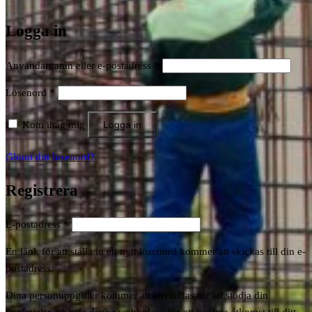
Logga in
Obligatoriskt
Användarnamn eller e-postadress
*
Obligatoriskt
Lösenord
*
Kom ihåg mig
Logga in
Glömt ditt lösenord?
Registrera
Obligatoriskt
E-postadress
*
En länk för att ställa in ett nytt lösenord kommer att skickas till din e-
postadress.
Dina personuppgifter kommer att användas för att stödja din