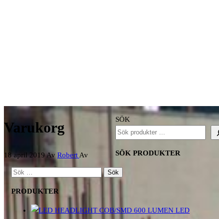
Din varukorg är för närvarande tom.
SÖK
Varukorg
Gå tillbaka till butiken
SÖK PRODUKTER
18 april 2019
Av
Robert
Av
SÖK
EFTER:
PRODUKTER
LED