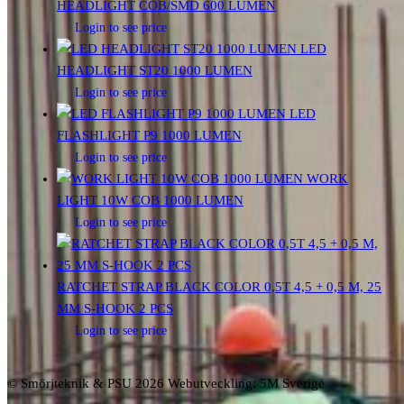
HEADLIGHT COB/SMD 600 LUMEN
Login to see price
LED
HEADLIGHT ST20 1000 LUMEN
Login to see price
LED
FLASHLIGHT P9 1000 LUMEN
Login to see price
WORK
LIGHT 10W COB 1000 LUMEN
Login to see price
RATCHET STRAP BLACK COLOR 0,5T 4,5 + 0,5 M, 25
MM S-HOOK 2 PCS
Login to see price
© Smörjteknik & PSU 2026 Webutveckling: 5M Sverige