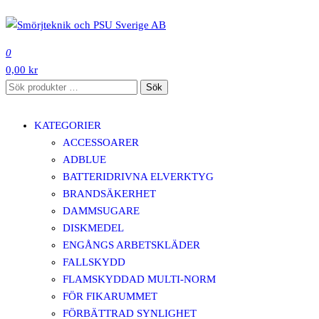
Hoppa
till
SMÖRJTEKNIK OCH PSU SVERIGE AB
innehåll
0
0,00 kr
Sök
Sök
efter:
KATEGORIER
ACCESSOARER
ADBLUE
BATTERIDRIVNA ELVERKTYG
BRANDSÄKERHET
DAMMSUGARE
DISKMEDEL
ENGÅNGS ARBETSKLÄDER
FALLSKYDD
FLAMSKYDDAD MULTI-NORM
FÖR FIKARUMMET
FÖRBÄTTRAD SYNLIGHET