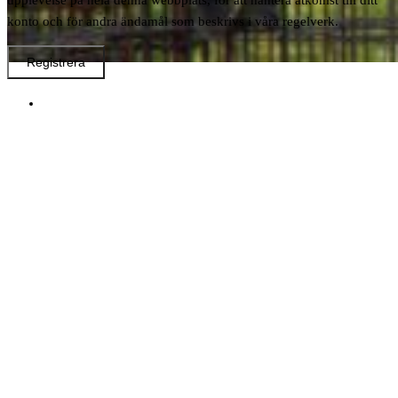
upplevelse på hela denna webbplats, för att hantera åtkomst till ditt
konto och för andra ändamål som beskrivs i våra regelverk.
Registrera