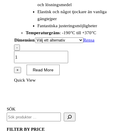
och lösningsmedel
Elastisk och något tjockare än vanliga
gängtejper
Fantastiska justeringsmöjligheter
Temperaturgräns
: -190°C till +370°C
Dimension
Rensa
-
PTFE
Tape,
10
Read More
+
st
Quick View
mängd
SÖK
FILTER BY PRICE