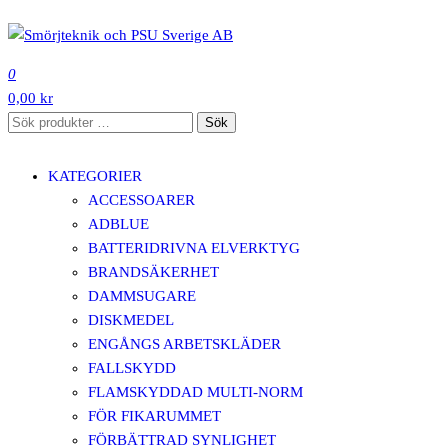
Hoppa
till
SMÖRJTEKNIK OCH PSU SVERIGE AB
innehåll
0
0,00 kr
Sök
Sök
efter:
KATEGORIER
ACCESSOARER
ADBLUE
BATTERIDRIVNA ELVERKTYG
BRANDSÄKERHET
DAMMSUGARE
DISKMEDEL
ENGÅNGS ARBETSKLÄDER
FALLSKYDD
FLAMSKYDDAD MULTI-NORM
FÖR FIKARUMMET
FÖRBÄTTRAD SYNLIGHET