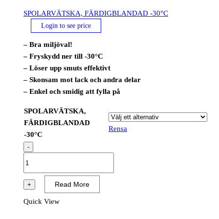
SPOLARVÄTSKA, FÄRDIGBLANDAD -30°C
Login to see price
– Bra miljöval!
– Fryskydd ner till -30°C
– Löser upp smuts effektivt
– Skonsam mot lack och andra delar
– Enkel och smidig att fylla på
SPOLARVÄTSKA,
FÄRDIGBLANDAD
Rensa
-30°C
-
SPOLARVÄTSKA,
FÄRDIGBLANDAD
-30°C
Read More
+
mängd
Quick View