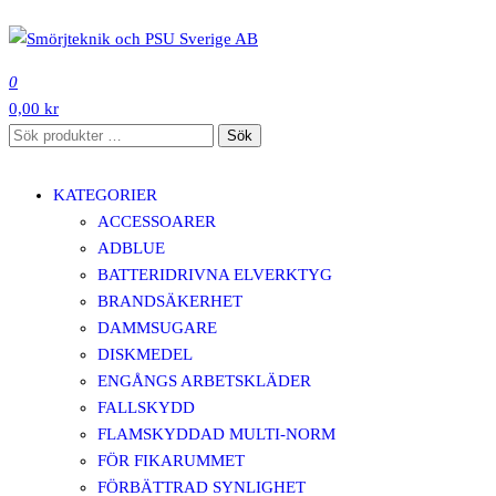
Hoppa
till
SMÖRJTEKNIK OCH PSU SVERIGE AB
innehåll
0
0,00 kr
Sök
Sök
efter:
KATEGORIER
ACCESSOARER
ADBLUE
BATTERIDRIVNA ELVERKTYG
BRANDSÄKERHET
DAMMSUGARE
DISKMEDEL
ENGÅNGS ARBETSKLÄDER
FALLSKYDD
FLAMSKYDDAD MULTI-NORM
FÖR FIKARUMMET
FÖRBÄTTRAD SYNLIGHET