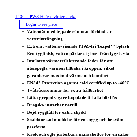
T400 – PW3 Hi-Vis vinter Jacka
Login to see price
Vattentät med tejpade sömmar förhindrar
vatteninträngning
Extremt vattenavvisande PFAS-fri Texpel™ Splash
Eco-tygfinish, vatten pärlar sig bort från tygets yta
Insulatex värmereflekterande foder för att
återspegla värmen tillbaka i kroppen, vilket
garanterar maximal värme och komfort
EN342 Protection against cold certified up to -40°C
Tvåtrådssömmar för extra hållbarhet
Lätta greppdragare kopplade till alla blixtlås
Dragsko justerbar nertill
Böjd ryggfåll för extra skydd
Snabbtorkad mudddar för en snygg och bekväm
passform
Krok och ögle justerbara manschetter för en säker