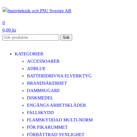
Hoppa
till
SMÖRJTEKNIK OCH PSU SVERIGE AB
innehåll
0
0,00 kr
Sök
Sök
efter:
KATEGORIER
ACCESSOARER
ADBLUE
BATTERIDRIVNA ELVERKTYG
BRANDSÄKERHET
DAMMSUGARE
DISKMEDEL
ENGÅNGS ARBETSKLÄDER
FALLSKYDD
FLAMSKYDDAD MULTI-NORM
FÖR FIKARUMMET
FÖRBÄTTRAD SYNLIGHET