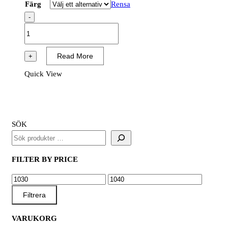
Färg
Rensa
-
T400
-
PW3
Read More
+
Hi-
Quick View
Vis
vinter
Jacka
mängd
SÖK
FILTER BY PRICE
MIN
MAX
PRIS
PRIS
Filtrera
VARUKORG