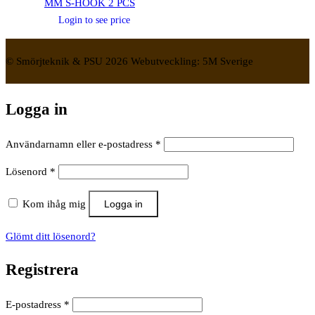
MM S-HOOK 2 PCS
Login to see price
© Smörjteknik & PSU 2026 Webutveckling: 5M Sverige
Logga in
Obligatoriskt
Användarnamn eller e-postadress
*
Obligatoriskt
Lösenord
*
Kom ihåg mig
Logga in
Glömt ditt lösenord?
Registrera
Obligatoriskt
E-postadress
*