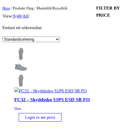
FILTER BY
Hem
/ Produkt Färg / Marinblå/Royalblå
PRICE
View:
9
/
48
/
All
/
Endast ett sökresultat
FC32 – Skyddssko S1PS ESD SR FO
Skor
Login to see price