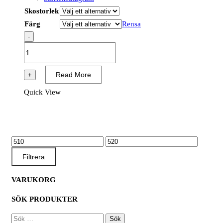
Skostorlek
Färg
Rensa
-
FC32
-
Skyddssko
Read More
+
S1PS
Quick View
ESD
SR
FO
mängd
MIN
MAX
PRIS
PRIS
Filtrera
VARUKORG
SÖK PRODUKTER
SÖK