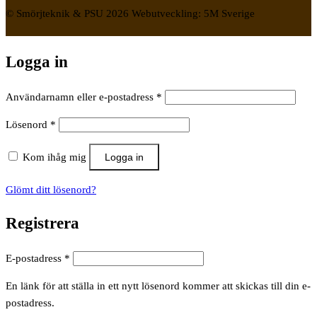
© Smörjteknik & PSU 2026 Webutveckling: 5M Sverige
Logga in
Obligatoriskt
Användarnamn eller e-postadress
*
Obligatoriskt
Lösenord
*
Kom ihåg mig
Logga in
Glömt ditt lösenord?
Registrera
Obligatoriskt
E-postadress
*
En länk för att ställa in ett nytt lösenord kommer att skickas till din e-
postadress.