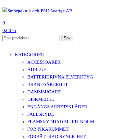
Hoppa
till
SMÖRJTEKNIK OCH PSU SVERIGE AB
innehåll
0
0,00 kr
Sök
Sök
efter:
KATEGORIER
ACCESSOARER
ADBLUE
BATTERIDRIVNA ELVERKTYG
BRANDSÄKERHET
DAMMSUGARE
DISKMEDEL
ENGÅNGS ARBETSKLÄDER
FALLSKYDD
FLAMSKYDDAD MULTI-NORM
FÖR FIKARUMMET
FÖRBÄTTRAD SYNLIGHET