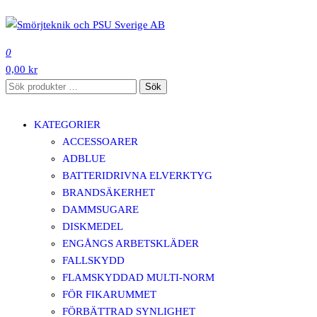
Hoppa
till
SMÖRJTEKNIK OCH PSU SVERIGE AB
innehåll
0
0,00 kr
Sök
Sök
efter:
KATEGORIER
ACCESSOARER
ADBLUE
BATTERIDRIVNA ELVERKTYG
BRANDSÄKERHET
DAMMSUGARE
DISKMEDEL
ENGÅNGS ARBETSKLÄDER
FALLSKYDD
FLAMSKYDDAD MULTI-NORM
FÖR FIKARUMMET
FÖRBÄTTRAD SYNLIGHET