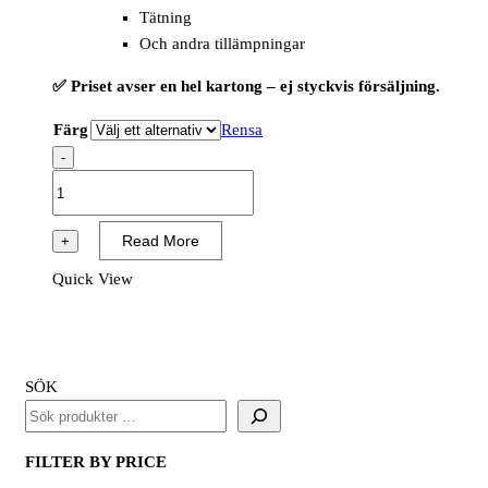
Tätning
Och andra tillämpningar
✅ Priset avser en hel kartong – ej styckvis försäljning.
Färg
Rensa
-
Duct
Tape
(Kartong/30st)
Read More
+
mängd
Quick View
SÖK
FILTER BY PRICE