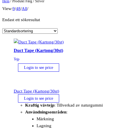
Hem
/ Produkt Färg / Silver
View:
9
/
48
/
All
/
Endast ett sökresultat
Duct Tape (Kartong/30st)
Tejp
Login to see price
Duct Tape (Kartong/30st)
Login to see price
Kraftig vävtejp
: Tillverkad av naturgummi
Användningsområden
:
Märkning
Lagning