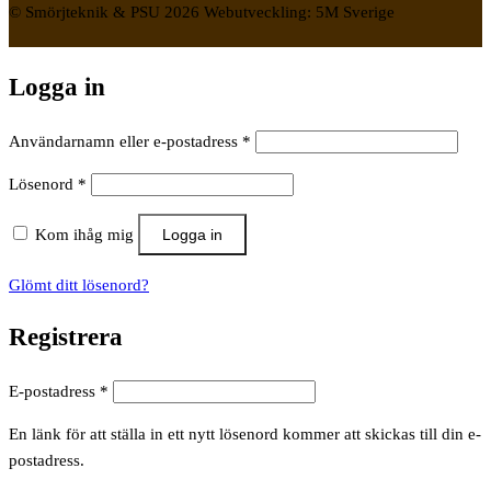
© Smörjteknik & PSU 2026 Webutveckling: 5M Sverige
Logga in
Obligatoriskt
Användarnamn eller e-postadress
*
Obligatoriskt
Lösenord
*
Kom ihåg mig
Logga in
Glömt ditt lösenord?
Registrera
Obligatoriskt
E-postadress
*
En länk för att ställa in ett nytt lösenord kommer att skickas till din e-
postadress.