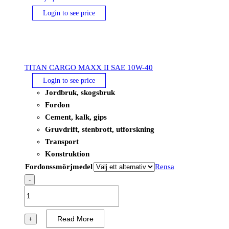
Login to see price
TITAN CARGO MAXX II SAE 10W-40
Login to see price
Jordbruk, skogsbruk
Fordon
Cement, kalk, gips
Gruvdrift, stenbrott, utforskning
Transport
Konstruktion
Fordonssmörjmedel
Rensa
-
TITAN
CARGO
MAXX
Read More
+
II