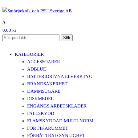
Hoppa
till
SMÖRJTEKNIK OCH PSU SVERIGE AB
innehåll
0
0,00 kr
Sök
Sök
efter:
KATEGORIER
ACCESSOARER
ADBLUE
BATTERIDRIVNA ELVERKTYG
BRANDSÄKERHET
DAMMSUGARE
DISKMEDEL
ENGÅNGS ARBETSKLÄDER
FALLSKYDD
FLAMSKYDDAD MULTI-NORM
FÖR FIKARUMMET
FÖRBÄTTRAD SYNLIGHET