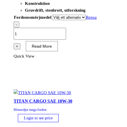
Konstruktion
Gruvdrift, stenbrott, utforskning
Fordonssmörjmedel
Rensa
-
TITAN
CARGO
MAXX
Read More
+
II
Quick View
SAE
5W-
30
mängd
TITAN CARGO SAE 10W-30
Motoroljor tunga fordon
Login to see price