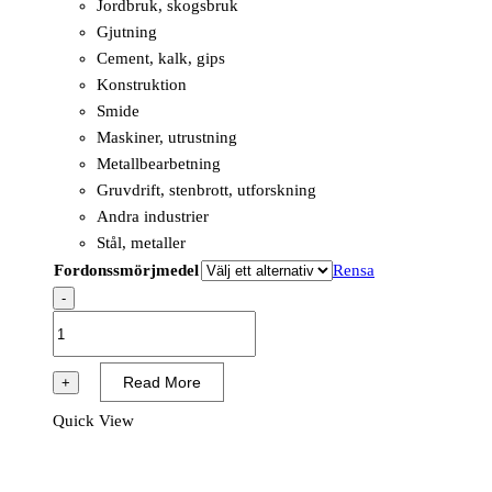
Jordbruk, skogsbruk
Gjutning
Cement, kalk, gips
Konstruktion
Smide
Maskiner, utrustning
Metallbearbetning
Gruvdrift, stenbrott, utforskning
Andra industrier
Stål, metaller
Fordonssmörjmedel
Rensa
-
RENOLIN
B
32
Read More
+
HVI
Quick View
mängd