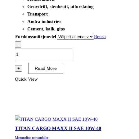
Gruvdrift, stenbrott, utforskning
Transport
Andra industrier
Cement, kalk, gips
Fordonssmörjmedel
Rensa
-
RENOLIN
ZAF
HVXA
Read More
+
46
Quick View
mängd
TITAN CARGO MAXX II SAE 10W-40
Motoroljor personbilar