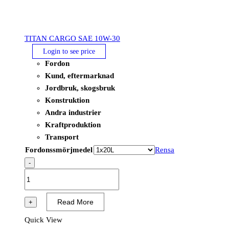
TITAN CARGO SAE 10W-30
Login to see price
Fordon
Kund, eftermarknad
Jordbruk, skogsbruk
Konstruktion
Andra industrier
Kraftproduktion
Transport
Fordonssmörjmedel
Rensa
-
TITAN
CARGO
SAE
Read More
+
10W-
Quick View
30