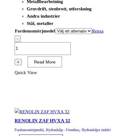
Metallbearbetning
Gruvdrift, stenbrott, utforskning
Andra industrier
Stål, metaller
Fordonssmörjmedel
Rensa
-
RENOLIN
B
46
Read More
+
HVI
Quick View
mängd
RENOLIN ZAF HVXA 32
,
,
Fordonssmörjmedel
Hydraulolja - Utomhus
Hydrauloljor zinkfri