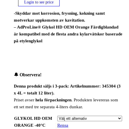
Login to see price
-Skyddar mot korrosion, frysning, kokning samt
motverkar uppkomsten av kavitation.
– AdProLine® Glykol HD OEM Orange Färdigblandad
är kompatibel med de flesta andra kylarvätskor baserade
på etylenglykol
🔔
Observera!
Denna produkt säljs i 3-pack: Artikelnummer: 345304 (3
x 4L = totalt 12 liter).
Priset avser
hela förpackningen
. Produkten levereras som
ett set med tre separata 4-liters dunkar.
GLYKOL HD OEM
ORANGE -40°C
Rensa