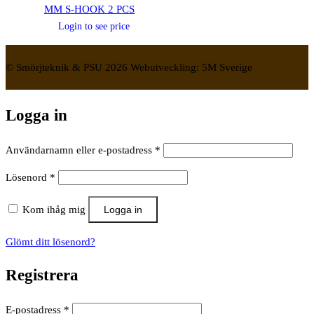
MM S-HOOK 2 PCS
Login to see price
© Smörjteknik & PSU 2026 Webutveckling: 5M Sverige
Logga in
Obligatoriskt
Användarnamn eller e-postadress
*
Obligatoriskt
Lösenord
*
Kom ihåg mig
Logga in
Glömt ditt lösenord?
Registrera
Obligatoriskt
E-postadress
*