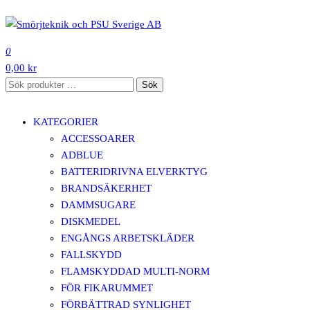
Hoppa
till
SMÖRJTEKNIK OCH PSU SVERIGE AB
innehåll
0
0,00 kr
Sök
Sök
efter:
KATEGORIER
ACCESSOARER
ADBLUE
BATTERIDRIVNA ELVERKTYG
BRANDSÄKERHET
DAMMSUGARE
DISKMEDEL
ENGÅNGS ARBETSKLÄDER
FALLSKYDD
FLAMSKYDDAD MULTI-NORM
FÖR FIKARUMMET
FÖRBÄTTRAD SYNLIGHET