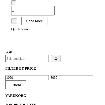
-
GLYKOL
HD
OEM
Read More
+
ORANGE
Quick View
-40°C
mängd
SÖK
FILTER BY PRICE
MIN
MAX
PRIS
PRIS
Filtrera
VARUKORG
SÖK PRODUKTER