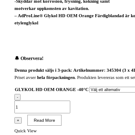
-Skyddar mot korrosion, frysning, kokning samt
motverkar uppkomsten av kavitation.
– AdProLine® Glykol HD OEM Orange Färdigblandad är komp
etylenglykol
🔔
Observera!
Denna produkt säljs i 3-pack: Artikelnummer: 345304 (3 x 4L =
Priset avser
hela förpackningen
. Produkten levereras som ett set
GLYKOL HD OEM ORANGE -40°C
-
GLYKOL
HD
OEM
Read More
+
ORANGE
Quick View
-40°C