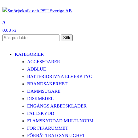
Hoppa
till
SMÖRJTEKNIK OCH PSU SVERIGE AB
innehåll
0
0,00 kr
Sök
Sök
efter:
KATEGORIER
ACCESSOARER
ADBLUE
BATTERIDRIVNA ELVERKTYG
BRANDSÄKERHET
DAMMSUGARE
DISKMEDEL
ENGÅNGS ARBETSKLÄDER
FALLSKYDD
FLAMSKYDDAD MULTI-NORM
FÖR FIKARUMMET
FÖRBÄTTRAD SYNLIGHET