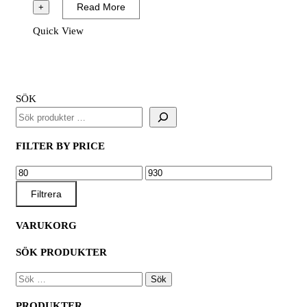
Bi-
Read More
+
Metal
Quick View
Cobolt
mängd
SÖK
FILTER BY PRICE
MIN
MAX
PRIS
PRIS
Filtrera
VARUKORG
SÖK PRODUKTER
SÖK
EFTER:
PRODUKTER