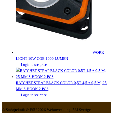
WORK
LIGHT 10W COB 1000 LUMEN
Login to see price
RATCHET STRAP BLACK COLOR 0,5T 4,5 + 0,5 M, 25
MM S-HOOK 2 PCS
Login to see price
© Smörjteknik & PSU 2026 Webutveckling: 5M Sverige