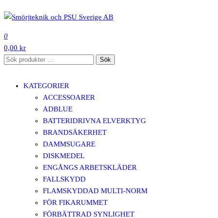
Hoppa
till
SMÖRJTEKNIK OCH PSU SVERIGE AB
innehåll
0
0,00 kr
Sök
Sök
efter:
KATEGORIER
ACCESSOARER
ADBLUE
BATTERIDRIVNA ELVERKTYG
BRANDSÄKERHET
DAMMSUGARE
DISKMEDEL
ENGÅNGS ARBETSKLÄDER
FALLSKYDD
FLAMSKYDDAD MULTI-NORM
FÖR FIKARUMMET
FÖRBÄTTRAD SYNLIGHET