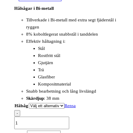
Hålsågar i Bi-metall
Tillverkade i Bi-metall med extra segt fjäderstål i
ryggen
8% koboltlegerat snabbstål i tanddelen
Effektiv håltagning i:
Stål
Rostfritt stål
Gjutjärn
Trä
Glasfiber
Kompositmaterial
Snabb bearbetning och lång livslängd
Skärdjup
: 38 mm
Hålsåg
Rensa
-
Hole
Saw