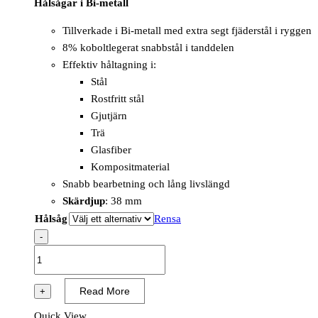
Hålsågar i Bi-metall
Tillverkade i Bi-metall med extra segt fjäderstål i ryggen
8% koboltlegerat snabbstål i tanddelen
Effektiv håltagning i:
Stål
Rostfritt stål
Gjutjärn
Trä
Glasfiber
Kompositmaterial
Snabb bearbetning och lång livslängd
Skärdjup
: 38 mm
Hålsåg
Rensa
-
Hole
Saw
Bi-
Read More
+
Metal
Quick View