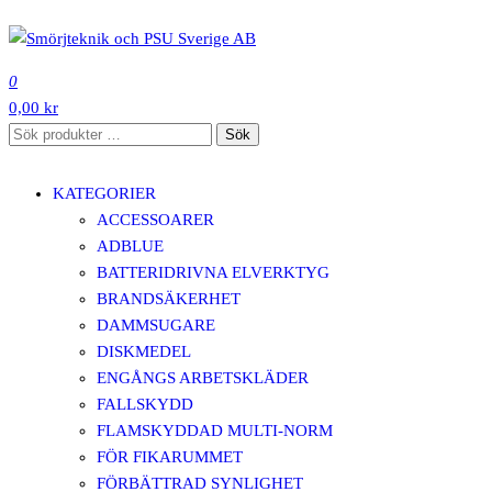
Hoppa
till
SMÖRJTEKNIK OCH PSU SVERIGE AB
innehåll
0
0,00 kr
Sök
Sök
efter:
KATEGORIER
ACCESSOARER
ADBLUE
BATTERIDRIVNA ELVERKTYG
BRANDSÄKERHET
DAMMSUGARE
DISKMEDEL
ENGÅNGS ARBETSKLÄDER
FALLSKYDD
FLAMSKYDDAD MULTI-NORM
FÖR FIKARUMMET
FÖRBÄTTRAD SYNLIGHET