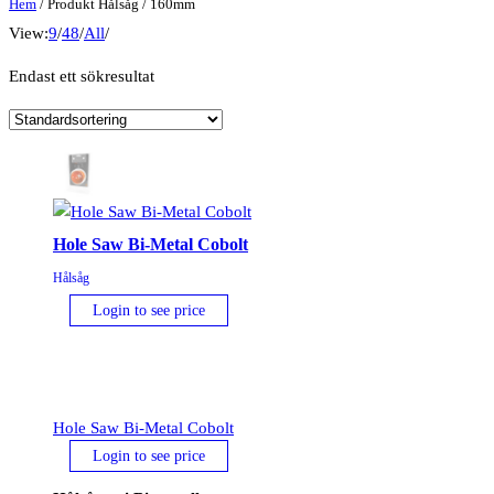
Hem
/ Produkt Hålsåg / 160mm
View:
9
/
48
/
All
/
Endast ett sökresultat
Hole Saw Bi-Metal Cobolt
Hålsåg
Login to see price
Hole Saw Bi-Metal Cobolt
Login to see price