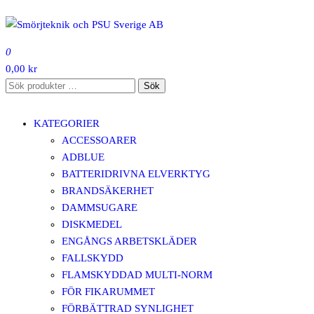
Hoppa
till
SMÖRJTEKNIK OCH PSU SVERIGE AB
innehåll
0
0,00 kr
Sök
Sök
efter:
KATEGORIER
ACCESSOARER
ADBLUE
BATTERIDRIVNA ELVERKTYG
BRANDSÄKERHET
DAMMSUGARE
DISKMEDEL
ENGÅNGS ARBETSKLÄDER
FALLSKYDD
FLAMSKYDDAD MULTI-NORM
FÖR FIKARUMMET
FÖRBÄTTRAD SYNLIGHET