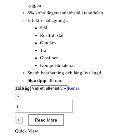
ryggen
8% koboltlegerat snabbstål i tanddelen
Effektiv håltagning i:
Stål
Rostfritt stål
Gjutjärn
Trä
Glasfiber
Kompositmaterial
Snabb bearbetning och lång livslängd
Skärdjup
: 38 mm
Hålsåg
Rensa
-
Hole
Saw
Bi-
Read More
+
Metal
Quick View
Cobolt