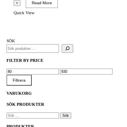
Bi-
Read More
+
Metal
Quick View
Cobolt
mängd
SÖK
FILTER BY PRICE
MIN
MAX
PRIS
PRIS
Filtrera
VARUKORG
SÖK PRODUKTER
SÖK
EFTER:
PRODUKTER