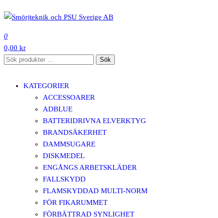
Hoppa
till
SMÖRJTEKNIK OCH PSU SVERIGE AB
innehåll
0
0,00 kr
Sök
Sök
efter:
KATEGORIER
ACCESSOARER
ADBLUE
BATTERIDRIVNA ELVERKTYG
BRANDSÄKERHET
DAMMSUGARE
DISKMEDEL
ENGÅNGS ARBETSKLÄDER
FALLSKYDD
FLAMSKYDDAD MULTI-NORM
FÖR FIKARUMMET
FÖRBÄTTRAD SYNLIGHET