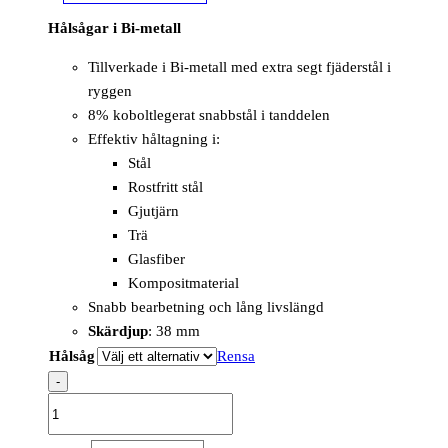
Hålsågar i Bi-metall
Tillverkade i Bi-metall med extra segt fjäderstål i
ryggen
8% koboltlegerat snabbstål i tanddelen
Effektiv håltagning i:
Stål
Rostfritt stål
Gjutjärn
Trä
Glasfiber
Kompositmaterial
Snabb bearbetning och lång livslängd
Skärdjup
: 38 mm
Hålsåg
Rensa
-
Hole
Saw