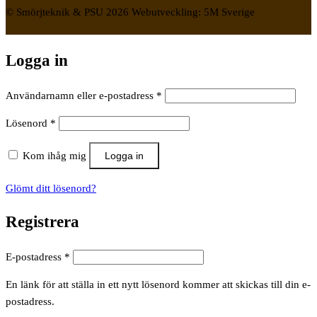
© Smörjteknik & PSU 2026 Webutveckling: 5M Sverige
Logga in
Obligatoriskt
Användarnamn eller e-postadress
*
Obligatoriskt
Lösenord
*
Kom ihåg mig
Logga in
Glömt ditt lösenord?
Registrera
Obligatoriskt
E-postadress
*
En länk för att ställa in ett nytt lösenord kommer att skickas till din e-
postadress.