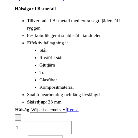
Hålsågar i Bi-metall
Tillverkade i Bi-metall med extra segt fjäderstål i
ryggen
8% koboltlegerat snabbstål i tanddelen
Effektiv håltagning i:
Stål
Rostfritt stål
Gjutjärn
Trä
Glasfiber
Kompositmaterial
Snabb bearbetning och lång livslängd
Skärdjup
: 38 mm
Hålsåg
Rensa
-
Hole
Saw