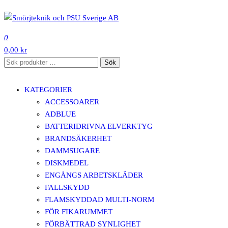
Hoppa
till
SMÖRJTEKNIK OCH PSU SVERIGE AB
innehåll
0
0,00 kr
Sök
Sök
efter:
KATEGORIER
ACCESSOARER
ADBLUE
BATTERIDRIVNA ELVERKTYG
BRANDSÄKERHET
DAMMSUGARE
DISKMEDEL
ENGÅNGS ARBETSKLÄDER
FALLSKYDD
FLAMSKYDDAD MULTI-NORM
FÖR FIKARUMMET
FÖRBÄTTRAD SYNLIGHET