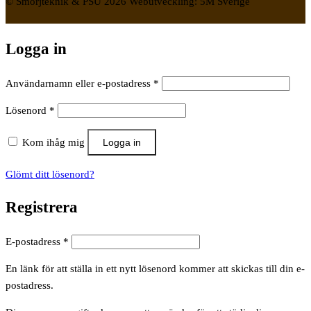
© Smörjteknik & PSU 2026 Webutveckling: 5M Sverige
Logga in
Obligatoriskt
Användarnamn eller e-postadress
*
Obligatoriskt
Lösenord
*
Kom ihåg mig
Logga in
Glömt ditt lösenord?
Registrera
Obligatoriskt
E-postadress
*
En länk för att ställa in ett nytt lösenord kommer att skickas till din e-
postadress.