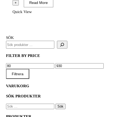
Bi-
Read More
+
Metal
Quick View
Cobolt
mängd
SÖK
FILTER BY PRICE
MIN
MAX
PRIS
PRIS
Filtrera
VARUKORG
SÖK PRODUKTER
SÖK
EFTER:
PRODUKTER