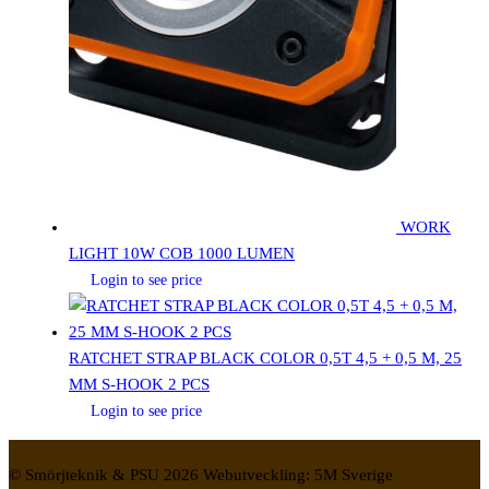
WORK
LIGHT 10W COB 1000 LUMEN
Login to see price
RATCHET STRAP BLACK COLOR 0,5T 4,5 + 0,5 M, 25
MM S-HOOK 2 PCS
Login to see price
© Smörjteknik & PSU 2026 Webutveckling: 5M Sverige