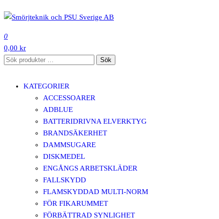
Hoppa
till
SMÖRJTEKNIK OCH PSU SVERIGE AB
innehåll
0
0,00 kr
Sök
Sök
efter:
KATEGORIER
ACCESSOARER
ADBLUE
BATTERIDRIVNA ELVERKTYG
BRANDSÄKERHET
DAMMSUGARE
DISKMEDEL
ENGÅNGS ARBETSKLÄDER
FALLSKYDD
FLAMSKYDDAD MULTI-NORM
FÖR FIKARUMMET
FÖRBÄTTRAD SYNLIGHET