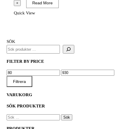
Bi-
Read More
+
Metal
Quick View
Cobolt
mängd
SÖK
FILTER BY PRICE
MIN
MAX
PRIS
PRIS
Filtrera
VARUKORG
SÖK PRODUKTER
SÖK
EFTER:
PRODUKTER