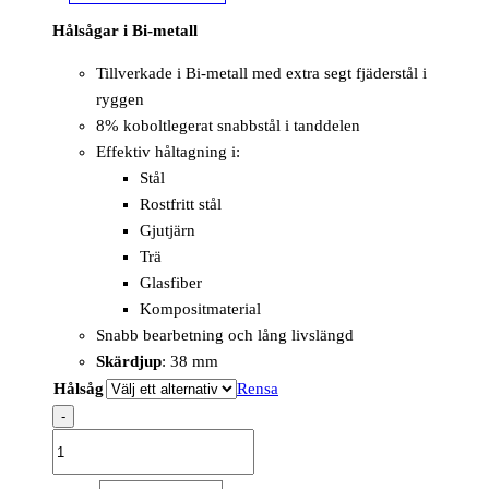
Hålsågar i Bi-metall
Tillverkade i Bi-metall med extra segt fjäderstål i
ryggen
8% koboltlegerat snabbstål i tanddelen
Effektiv håltagning i:
Stål
Rostfritt stål
Gjutjärn
Trä
Glasfiber
Kompositmaterial
Snabb bearbetning och lång livslängd
Skärdjup
: 38 mm
Hålsåg
Rensa
-
Hole
Saw