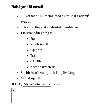
Hålsågar i Bi-metall
Tillverkade i Bi-metall med extra segt fjäderstål i
ryggen
8% koboltlegerat snabbstål i tanddelen
Effektiv håltagning i:
Stål
Rostfritt stål
Gjutjärn
Trä
Glasfiber
Kompositmaterial
Snabb bearbetning och lång livslängd
Skärdjup
: 38 mm
Hålsåg
Rensa
-
Hole
Saw