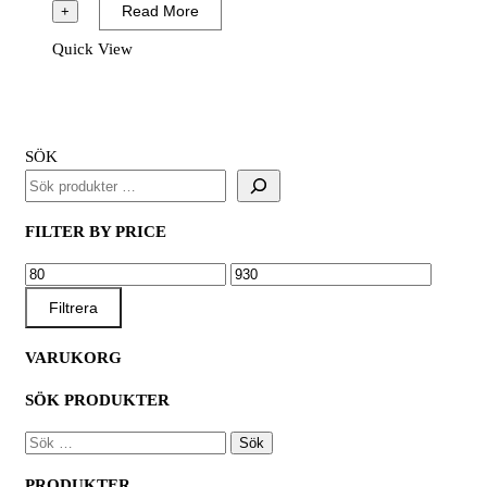
Bi-
Read More
+
Metal
Quick View
Cobolt
mängd
SÖK
FILTER BY PRICE
MIN
MAX
PRIS
PRIS
Filtrera
VARUKORG
SÖK PRODUKTER
SÖK
EFTER:
PRODUKTER