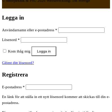
© Smörjteknik & PSU 2026 Webutveckling: 5M Sverige
Logga in
Obligatoriskt
Användarnamn eller e-postadress
*
Obligatoriskt
Lösenord
*
Kom ihåg mig
Logga in
Glömt ditt lösenord?
Registrera
Obligatoriskt
E-postadress
*
En länk för att ställa in ett nytt lösenord kommer att skickas till din e-
postadress.