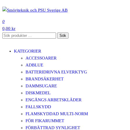
Hoppa
till
SMÖRJTEKNIK OCH PSU SVERIGE AB
innehåll
0
0,00 kr
Sök
Sök
efter:
KATEGORIER
ACCESSOARER
ADBLUE
BATTERIDRIVNA ELVERKTYG
BRANDSÄKERHET
DAMMSUGARE
DISKMEDEL
ENGÅNGS ARBETSKLÄDER
FALLSKYDD
FLAMSKYDDAD MULTI-NORM
FÖR FIKARUMMET
FÖRBÄTTRAD SYNLIGHET