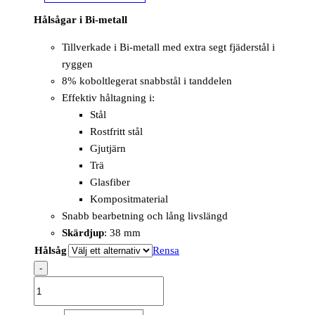
Hålsågar i Bi-metall
Tillverkade i Bi-metall med extra segt fjäderstål i
ryggen
8% koboltlegerat snabbstål i tanddelen
Effektiv håltagning i:
Stål
Rostfritt stål
Gjutjärn
Trä
Glasfiber
Kompositmaterial
Snabb bearbetning och lång livslängd
Skärdjup
: 38 mm
Hålsåg
Rensa
-
Hole
Saw