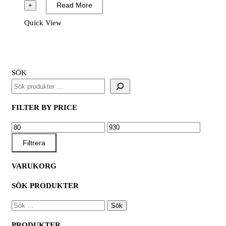
Bi-
Read More
+
Metal
Quick View
Cobolt
mängd
SÖK
FILTER BY PRICE
MIN
MAX
PRIS
PRIS
Filtrera
VARUKORG
SÖK PRODUKTER
SÖK
EFTER:
PRODUKTER