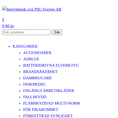
Hoppa
till
SMÖRJTEKNIK OCH PSU SVERIGE AB
innehåll
0
0,00 kr
Sök
Sök
efter:
KATEGORIER
ACCESSOARER
ADBLUE
BATTERIDRIVNA ELVERKTYG
BRANDSÄKERHET
DAMMSUGARE
DISKMEDEL
ENGÅNGS ARBETSKLÄDER
FALLSKYDD
FLAMSKYDDAD MULTI-NORM
FÖR FIKARUMMET
FÖRBÄTTRAD SYNLIGHET