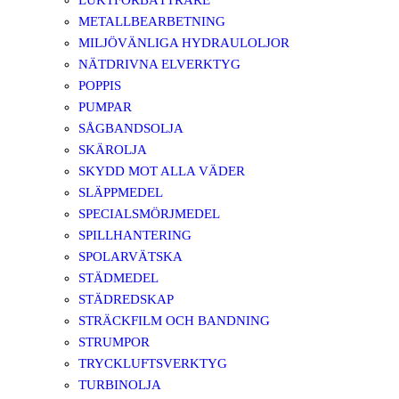
LUKTFÖRBÄTTRARE
METALLBEARBETNING
MILJÖVÄNLIGA HYDRAULOLJOR
NÄTDRIVNA ELVERKTYG
POPPIS
PUMPAR
SÅGBANDSOLJA
SKÄROLJA
SKYDD MOT ALLA VÄDER
SLÄPPMEDEL
SPECIALSMÖRJMEDEL
SPILLHANTERING
SPOLARVÄTSKA
STÄDMEDEL
STÄDREDSKAP
STRÄCKFILM OCH BANDNING
STRUMPOR
TRYCKLUFTSVERKTYG
TURBINOLJA