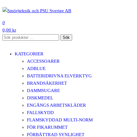
Hoppa
till
SMÖRJTEKNIK OCH PSU SVERIGE AB
innehåll
0
0,00 kr
Sök
Sök
efter:
KATEGORIER
ACCESSOARER
ADBLUE
BATTERIDRIVNA ELVERKTYG
BRANDSÄKERHET
DAMMSUGARE
DISKMEDEL
ENGÅNGS ARBETSKLÄDER
FALLSKYDD
FLAMSKYDDAD MULTI-NORM
FÖR FIKARUMMET
FÖRBÄTTRAD SYNLIGHET