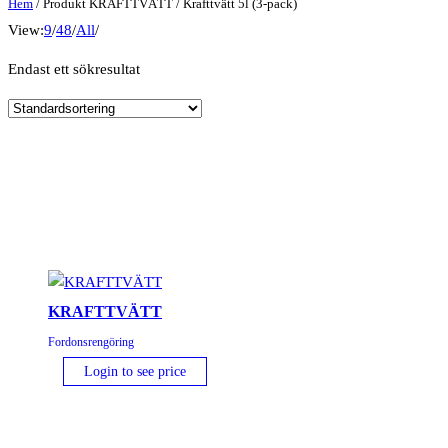
Hem
/ Produkt KRAFTTVÄTT / Krafttvätt 5l (3-pack)
View:
9
/
48
/
All
/
Endast ett sökresultat
KRAFTTVÄTT
Fordonsrengöring
Login to see price