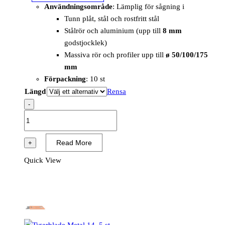
Användningsområde
: Lämplig för sågning i
Tunn plåt, stål och rostfritt stål
Stålrör och aluminium (upp till
8 mm
godstjocklek)
Massiva rör och profiler upp till
ø 50/100/175
mm
Förpackning
: 10 st
Längd
Rensa
-
Tigerblade
Metal
14,
Read More
+
10
Quick View
st
mängd