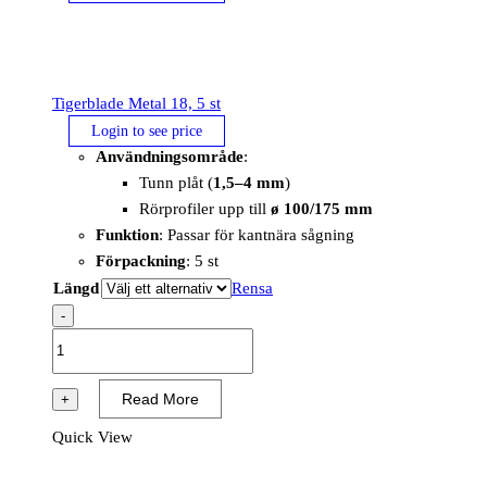
Tigerblade Metal 18, 5 st
Login to see price
Användningsområde
:
Tunn plåt (
1,5–4 mm
)
Rörprofiler upp till
ø 100/175 mm
Funktion
: Passar för kantnära sågning
Förpackning
: 5 st
Längd
Rensa
-
Tigerblade
Metal
18,
Read More
+
5
Quick View
st
mängd