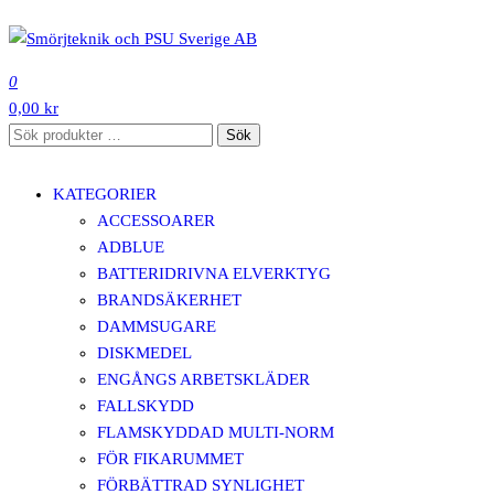
Hoppa
till
SMÖRJTEKNIK OCH PSU SVERIGE AB
innehåll
0
0,00 kr
Sök
Sök
efter:
KATEGORIER
ACCESSOARER
ADBLUE
BATTERIDRIVNA ELVERKTYG
BRANDSÄKERHET
DAMMSUGARE
DISKMEDEL
ENGÅNGS ARBETSKLÄDER
FALLSKYDD
FLAMSKYDDAD MULTI-NORM
FÖR FIKARUMMET
FÖRBÄTTRAD SYNLIGHET