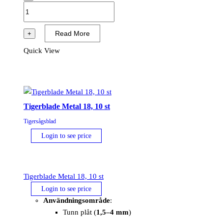
Tigerblade
Metal
14,
Read More
+
5
Quick View
st
mängd
Tigerblade Metal 18, 10 st
Tigersågsblad
Login to see price
Tigerblade Metal 18, 10 st
Login to see price
Användningsområde
:
Tunn plåt (
1,5–4 mm
)