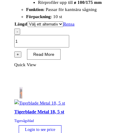
Rörprofiler upp till
ø 100/175 mm
Funktion
: Passar för kantnära sågning
Förpackning
: 10 st
Längd
Rensa
-
Tigerblade
Metal
18,
Read More
+
10
Quick View
st
mängd
Tigerblade Metal 18, 5 st
Tigersågsblad
Login to see price