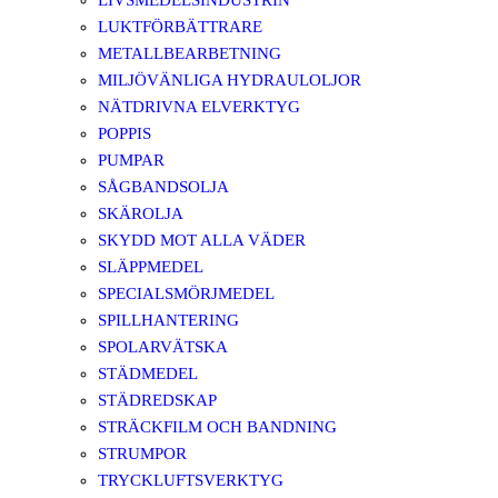
LIVSMEDELSINDUSTRIN
LUKTFÖRBÄTTRARE
METALLBEARBETNING
MILJÖVÄNLIGA HYDRAULOLJOR
NÄTDRIVNA ELVERKTYG
POPPIS
PUMPAR
SÅGBANDSOLJA
SKÄROLJA
SKYDD MOT ALLA VÄDER
SLÄPPMEDEL
SPECIALSMÖRJMEDEL
SPILLHANTERING
SPOLARVÄTSKA
STÄDMEDEL
STÄDREDSKAP
STRÄCKFILM OCH BANDNING
STRUMPOR
TRYCKLUFTSVERKTYG