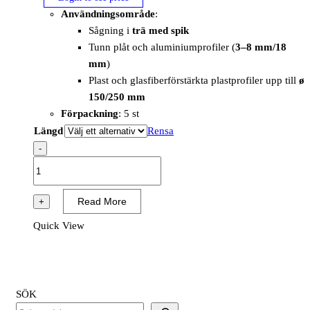
Användningsområde
:
Sågning i
trä med spik
Tunn plåt och aluminiumprofiler (
3–8 mm/18
mm
)
Plast och glasfiberförstärkta plastprofiler upp till
ø
150/250 mm
Förpackning
: 5 st
Längd
Rensa
-
Tigerblade
Extreme
5
Read More
+
st
Quick View
mängd
SÖK