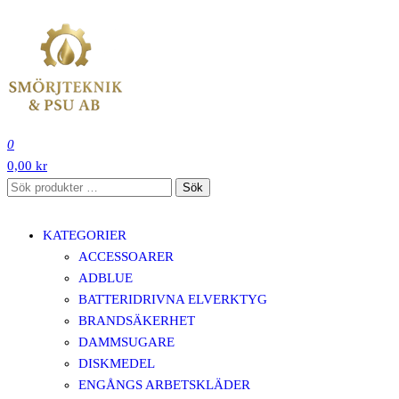
Hoppa
till
innehåll
SMÖRJTEKNIK OCH PSU SVERIGE AB
0
0,00 kr
Sök
Sök
efter:
KATEGORIER
ACCESSOARER
ADBLUE
BATTERIDRIVNA ELVERKTYG
BRANDSÄKERHET
DAMMSUGARE
DISKMEDEL
ENGÅNGS ARBETSKLÄDER