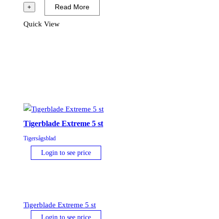
10
Read More
+
st
Quick View
mängd
Tigerblade Extreme 5 st
Tigersågsblad
Login to see price
Tigerblade Extreme 5 st
Login to see price