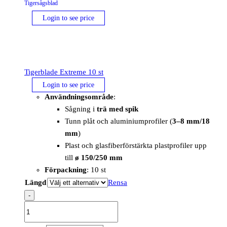
Tigersågsblad
Login to see price
Tigerblade Extreme 10 st
Login to see price
Användningsområde
:
Sågning i
trä med spik
Tunn plåt och aluminiumprofiler (
3–8 mm/18
mm
)
Plast och glasfiberförstärkta plastprofiler upp
till
ø 150/250 mm
Förpackning
: 10 st
Längd
Rensa
-
Tigerblade
Extreme