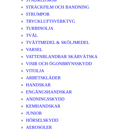
STÄDREDSKAP
STRÄCKFILM OCH BANDNING
STRUMPOR
TRYCKLUFTSVERKTYG
TURBINOLJA
TVÅL
TVÄTTMEDEL & SKÖLJMEDEL
VARSEL
VATTENBLANDBAR SKÄRVÄTSKA
VISIR OCH ÖGONBRYNSSKYDD
VITOLJA
ARBETSKLÄDER
HANDSKAR
ENGÅNGSHANDSKAR
ANDNINGSSKYDD
KEMHANDSKAR
JUNIOR
HÖRSELSKYDD
AEROSOLER