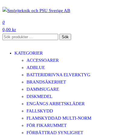
Hoppa
till
SMÖRJTEKNIK OCH PSU SVERIGE AB
innehåll
0
0,00 kr
Sök
Sök
efter:
KATEGORIER
ACCESSOARER
ADBLUE
BATTERIDRIVNA ELVERKTYG
BRANDSÄKERHET
DAMMSUGARE
DISKMEDEL
ENGÅNGS ARBETSKLÄDER
FALLSKYDD
FLAMSKYDDAD MULTI-NORM
FÖR FIKARUMMET
FÖRBÄTTRAD SYNLIGHET