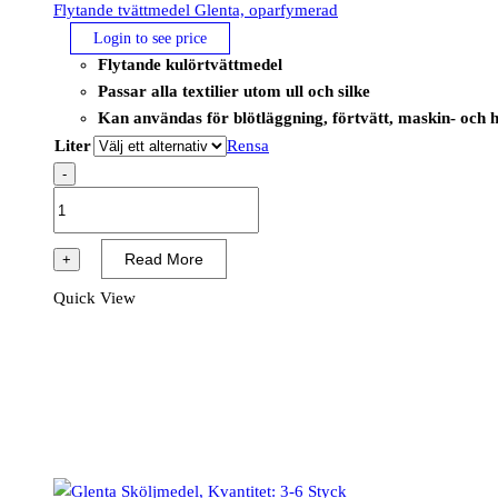
Flytande tvättmedel Glenta, oparfymerad
Login to see price
Flytande kulörtvättmedel
Passar alla textilier utom ull och silke
Kan användas för blötläggning, förtvätt, maskin- och 
Liter
Rensa
-
Flytande
tvättmedel
Glenta,
Read More
+
oparfymerad
Quick View
mängd