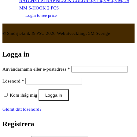
RATCHET STRAP BLACK COLOR 0,5T 4,5 + 0,5 M, 25
MM S-HOOK 2 PCS
Login to see price
© Smörjteknik & PSU 2026 Webutveckling: 5M Sverige
Logga in
Obligatoriskt
Användarnamn eller e-postadress
*
Obligatoriskt
Lösenord
*
Kom ihåg mig
Logga in
Glömt ditt lösenord?
Registrera