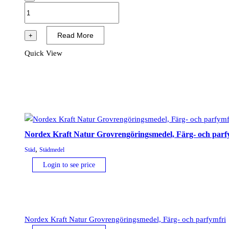
GLYKOL
RÖD
mängd
Read More
+
Quick View
Nordex Kraft Natur Grovrengöringsmedel, Färg- och parf
,
Städ
Städmedel
Login to see price
Nordex Kraft Natur Grovrengöringsmedel, Färg- och parfymfri