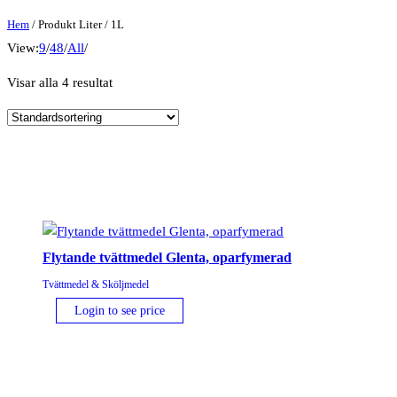
Hem
/ Produkt Liter / 1L
View:
9
/
48
/
All
/
Visar alla 4 resultat
Flytande tvättmedel Glenta, oparfymerad
Tvättmedel & Sköljmedel
Login to see price