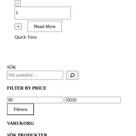
-
Nordex
Kraft
Natur
Read More
+
Grovrengöringsmedel,
Quick View
Färg-
och
parfymfri
mängd
SÖK
FILTER BY PRICE
MIN
MAX
PRIS
PRIS
Filtrera
VARUKORG
SÖK PRODUKTER