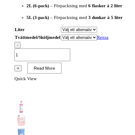
2L (6-pack)
– Förpackning med
6 flaskor à 2 liter
5L (3-pack)
– Förpackning med
3 dunkar à 5 liter
Liter
Tvättmedel/Sköljmedel
Rensa
-
Glenta
Sköljmedel,
Kvantitet:
Read More
+
3-
Quick View
6
Styck
mängd