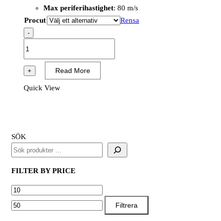
Max periferihastighet
: 80 m/s
Procut
Rensa
-
Procut
mängd
Read More
+
Quick View
SÖK
FILTER BY PRICE
MIN
MAX
PRIS
PRIS
Filtrera