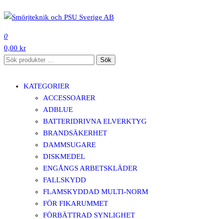
Hoppa
till
SMÖRJTEKNIK OCH PSU SVERIGE AB
innehåll
0
0,00 kr
Sök
Sök
efter:
KATEGORIER
ACCESSOARER
ADBLUE
BATTERIDRIVNA ELVERKTYG
BRANDSÄKERHET
DAMMSUGARE
DISKMEDEL
ENGÅNGS ARBETSKLÄDER
FALLSKYDD
FLAMSKYDDAD MULTI-NORM
FÖR FIKARUMMET
FÖRBÄTTRAD SYNLIGHET