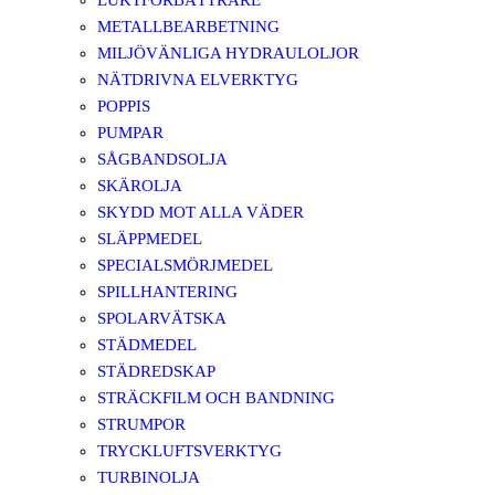
LUKTFÖRBÄTTRARE
METALLBEARBETNING
MILJÖVÄNLIGA HYDRAULOLJOR
NÄTDRIVNA ELVERKTYG
POPPIS
PUMPAR
SÅGBANDSOLJA
SKÄROLJA
SKYDD MOT ALLA VÄDER
SLÄPPMEDEL
SPECIALSMÖRJMEDEL
SPILLHANTERING
SPOLARVÄTSKA
STÄDMEDEL
STÄDREDSKAP
STRÄCKFILM OCH BANDNING
STRUMPOR
TRYCKLUFTSVERKTYG
TURBINOLJA