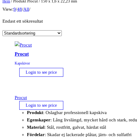
Hem
/ Produkt Procut / 150 x 1,6 x 22,23 mm
View:
9
/
48
/
All
/
Endast ett sökresultat
Procut
Kapskivor
Login to see price
Procut
Login to see price
Produkt
: Oslagbar professionell kapskiva
Egenskaper
: Lång livslängd, mycket hård och stark, re
Material
: Stål, rostfritt, galvat, härdat stål
Fördelar
: Skadar ej lackerade plåtar, järn- och sulfatfri