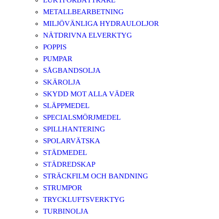
LUKTFÖRBÄTTRARE
METALLBEARBETNING
MILJÖVÄNLIGA HYDRAULOLJOR
NÄTDRIVNA ELVERKTYG
POPPIS
PUMPAR
SÅGBANDSOLJA
SKÄROLJA
SKYDD MOT ALLA VÄDER
SLÄPPMEDEL
SPECIALSMÖRJMEDEL
SPILLHANTERING
SPOLARVÄTSKA
STÄDMEDEL
STÄDREDSKAP
STRÄCKFILM OCH BANDNING
STRUMPOR
TRYCKLUFTSVERKTYG
TURBINOLJA