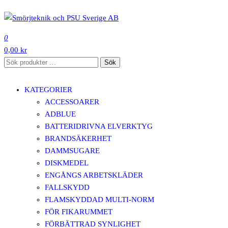
Hoppa
till
SMÖRJTEKNIK OCH PSU SVERIGE AB
innehåll
0
0,00 kr
Sök
Sök
efter:
KATEGORIER
ACCESSOARER
ADBLUE
BATTERIDRIVNA ELVERKTYG
BRANDSÄKERHET
DAMMSUGARE
DISKMEDEL
ENGÅNGS ARBETSKLÄDER
FALLSKYDD
FLAMSKYDDAD MULTI-NORM
FÖR FIKARUMMET
FÖRBÄTTRAD SYNLIGHET