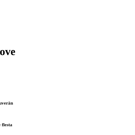
ove
suverän
flesta