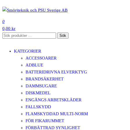
Hoppa
till
SMÖRJTEKNIK OCH PSU SVERIGE AB
innehåll
0
0,00 kr
Sök
Sök
efter:
KATEGORIER
ACCESSOARER
ADBLUE
BATTERIDRIVNA ELVERKTYG
BRANDSÄKERHET
DAMMSUGARE
DISKMEDEL
ENGÅNGS ARBETSKLÄDER
FALLSKYDD
FLAMSKYDDAD MULTI-NORM
FÖR FIKARUMMET
FÖRBÄTTRAD SYNLIGHET