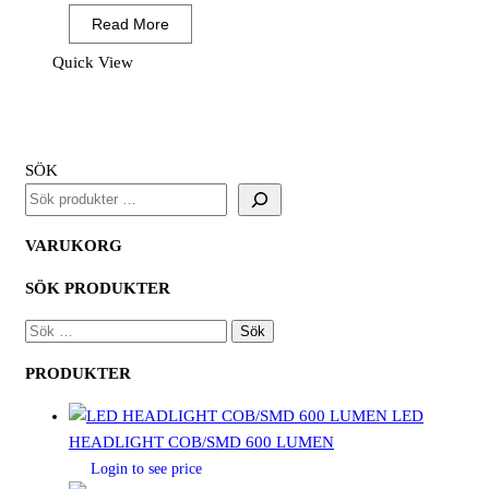
Chemical
Read More
B
Latex
Quick View
Light
Gauntlet
(Pk12)
Blå
SÖK
(12PAR)
mängd
VARUKORG
SÖK PRODUKTER
SÖK
EFTER:
PRODUKTER
LED
HEADLIGHT COB/SMD 600 LUMEN
Login to see price