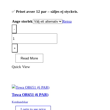
✅
Priset avser 12 par – säljes ej styckvis.
Ange storlek
Rensa
-
OX-
ON
Chemical
+
Comfort
Read More
6300
(12
Quick View
PAR)
mängd
Towa OR651 (6 PAR)
Kemhandskar
Login to see price