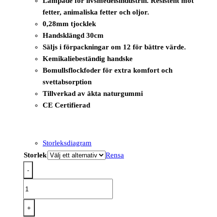
Lämpade för livsmedelsindustrin. Resistent mot
fetter, animaliska fetter och oljor.
0,28mm tjocklek
Handsklängd 30cm
Säljs i förpackningar om 12 för bättre värde.
Kemikaliebeständig handske
Bomullsflockfoder för extra komfort och
svettabsorption
Tillverkad av äkta naturgummi
CE Certifierad
Storleksdiagram
Storlek
Rensa
-
AP76
-
FD
+