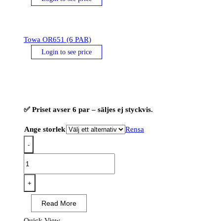
Towa OR651 (6 PAR)
Login to see price
✅ Priset avser 6 par – säljes ej styckvis.
Ange storlek
Rensa
-
Towa
OR651
(6
+
PAR)
Read More
mängd
Quick View