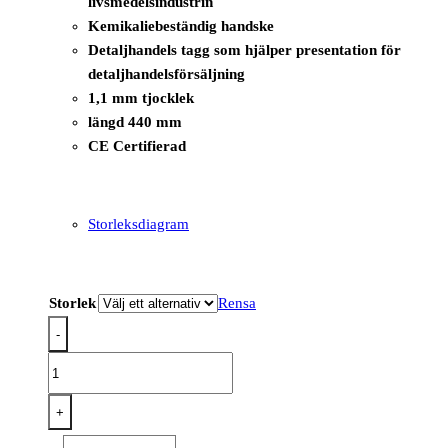
livsmedelsindustrin
Kemikaliebeständig handske
Detaljhandels tagg som hjälper presentation för
detaljhandelsförsäljning
1,1 mm tjocklek
längd 440 mm
CE Certifierad
Storleksdiagram
Storlek
Rensa
-
A802
-
Heavyweight
+
Latex