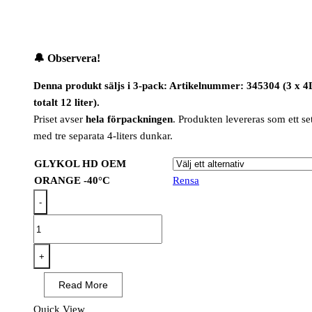
🔔
Observera!
Denna produkt säljs i 3-pack: Artikelnummer: 345304 (3 x 4
totalt 12 liter).
Priset avser
hela förpackningen
. Produkten levereras som ett se
med tre separata 4-liters dunkar.
GLYKOL HD OEM
ORANGE -40°C
Rensa
-
GLYKOL
HD
OEM
+
ORANGE
Read More
-40°C
mängd
Quick View