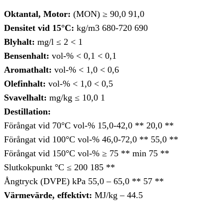
Oktantal, Motor:
(MON) ≥ 90,0 91,0
Densitet vid 15°C:
kg/m3 680-720 690
Blyhalt:
mg/l ≤ 2 < 1
Bensenhalt:
vol-% < 0,1 < 0,1
Aromathalt:
vol-% < 1,0 < 0,6
Olefinhalt:
vol-% < 1,0 < 0,5
Svavelhalt:
mg/kg ≤ 10,0 1
Destillation:
Förångat vid 70°C vol-% 15,0-42,0 ** 20,0 **
Förångat vid 100°C vol-% 46,0-72,0 ** 55,0 **
Förångat vid 150°C vol-% ≥ 75 ** min 75 **
Slutkokpunkt °C ≤ 200 185 **
Ångtryck (DVPE) kPa 55,0 – 65,0 ** 57 **
Värmevärde, effektivt:
MJ/kg – 44.5