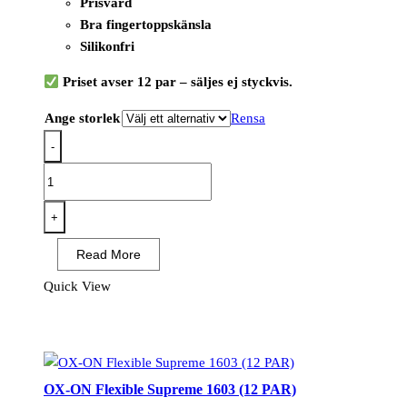
Prisvärd
Bra fingertoppskänsla
Silikonfri
Priset avser 12 par – säljes ej styckvis.
Ange storlek
Rensa
-
OX-
ON
Flexible
+
Basic
Read More
1000
(12
Quick View
PAR)
mängd
OX-ON Flexible Supreme 1603 (12 PAR)