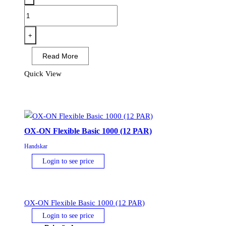
OX-
ON
Cut
+
Advanced
Read More
9900
-
Quick View
Cut
Level
C
(12
OX-ON Flexible Basic 1000 (12 PAR)
PAR)
mängd
Handskar
Login to see price
OX-ON Flexible Basic 1000 (12 PAR)
Login to see price