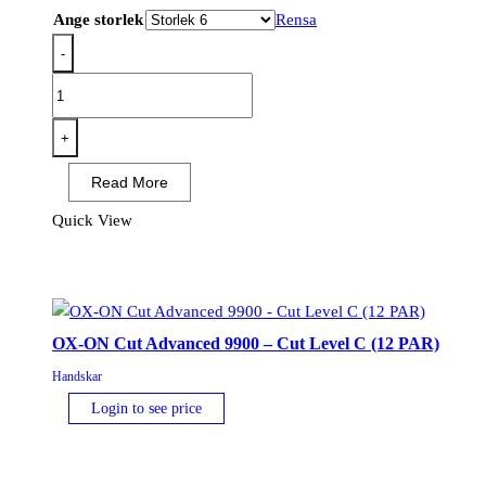
Ange storlek
Rensa
-
OX-
ON
Flexible
+
Advanced
Read More
1900
(12
Quick View
PAR)
mängd
OX-ON Cut Advanced 9900 – Cut Level C (12 PAR)
Handskar
Login to see price