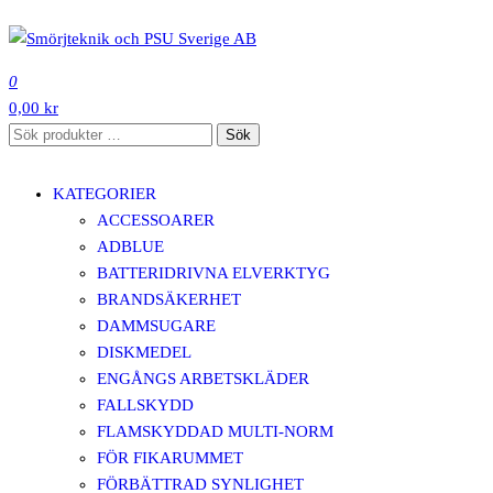
Hoppa
till
SMÖRJTEKNIK OCH PSU SVERIGE AB
innehåll
0
0,00 kr
Sök
Sök
efter:
KATEGORIER
ACCESSOARER
ADBLUE
BATTERIDRIVNA ELVERKTYG
BRANDSÄKERHET
DAMMSUGARE
DISKMEDEL
ENGÅNGS ARBETSKLÄDER
FALLSKYDD
FLAMSKYDDAD MULTI-NORM
FÖR FIKARUMMET
FÖRBÄTTRAD SYNLIGHET