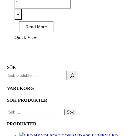
ON
Flexible
+
Supreme
Read More
1603
(12
Quick View
PAR)
mängd
SÖK
VARUKORG
SÖK PRODUKTER
SÖK
EFTER:
PRODUKTER
LED