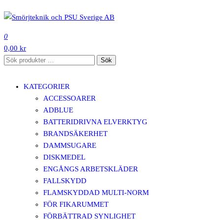
Hoppa
till
SMÖRJTEKNIK OCH PSU SVERIGE AB
innehåll
0
0,00 kr
Sök
Sök
efter:
KATEGORIER
ACCESSOARER
ADBLUE
BATTERIDRIVNA ELVERKTYG
BRANDSÄKERHET
DAMMSUGARE
DISKMEDEL
ENGÅNGS ARBETSKLÄDER
FALLSKYDD
FLAMSKYDDAD MULTI-NORM
FÖR FIKARUMMET
FÖRBÄTTRAD SYNLIGHET