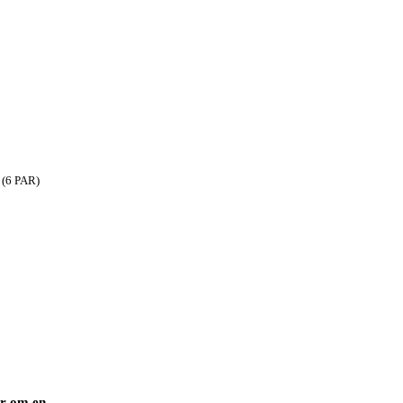
 (6 PAR)
er om en