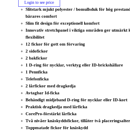
Login to see price
Slitstark mjukt polyester / bomullsduk för hög presta
bärares comfort
Slim fit design för exceptionell komfort
Innovativ stretchpanel i viktiga områden ger utmärkt
flexibilitet
12 fickor för gott om förvaring
2 sidofickor
2 bakfickor
1 D-ring för nycklar, verktyg eller ID-brickshållare
1 Pennficka
Telefonficka
2 lårfickor med dragkedja
Avtagbar Id-ficka
Behändigt midjeband D-ring för nycklar eller ID-kort
Praktisk dragkedja med lårficka
CorePro-förstärkt lårficka
Två nivåer knäskyddsfickor, tillåter två placeringsalte
Toppmatade fickor för knäskydd