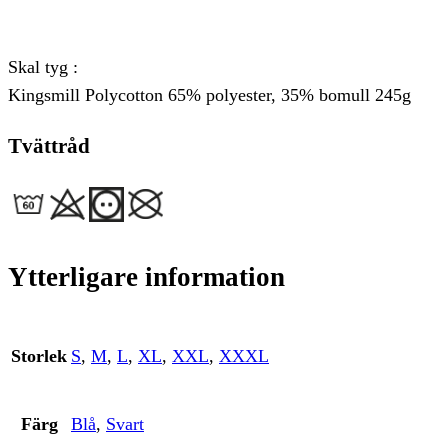
Skal tyg :
Kingsmill Polycotton 65% polyester, 35% bomull 245g
Tvättråd
Ytterligare information
Storlek
S
,
M
,
L
,
XL
,
XXL
,
XXXL
Färg
Blå
,
Svart