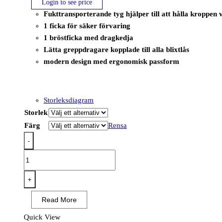
Login to see price
Fukttransporterande tyg hjälper till att hålla kroppen 
1 ficka för säker förvaring
1 bröstficka med dragkedja
Lätta greppdragare kopplade till alla blixtlås
modern design med ergonomisk passform
Storleksdiagram
Storlek
Färg
Rensa
-
KX377
-
KX3
+
Tech
Read More
Sweatshirt
Mole
Quick View