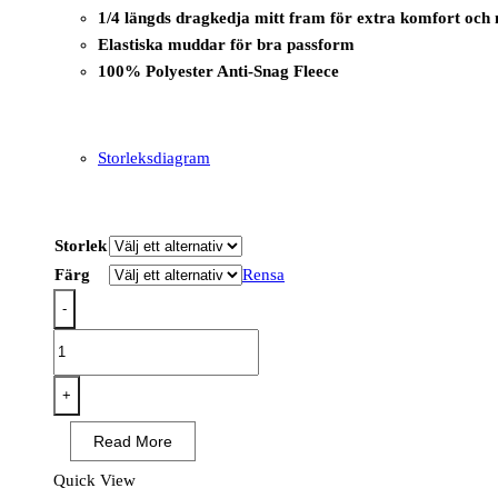
1/4 längds dragkedja mitt fram för extra komfort och
Elastiska muddar för bra passform
100% Polyester Anti-Snag Fleece
Storleksdiagram
Storlek
Färg
Rensa
-
KX376
-
KX3
+
Texturerad
Read More
tröja
med
Quick View