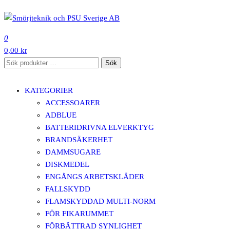
Hoppa
till
SMÖRJTEKNIK OCH PSU SVERIGE AB
innehåll
0
0,00 kr
Sök
Sök
efter:
KATEGORIER
ACCESSOARER
ADBLUE
BATTERIDRIVNA ELVERKTYG
BRANDSÄKERHET
DAMMSUGARE
DISKMEDEL
ENGÅNGS ARBETSKLÄDER
FALLSKYDD
FLAMSKYDDAD MULTI-NORM
FÖR FIKARUMMET
FÖRBÄTTRAD SYNLIGHET