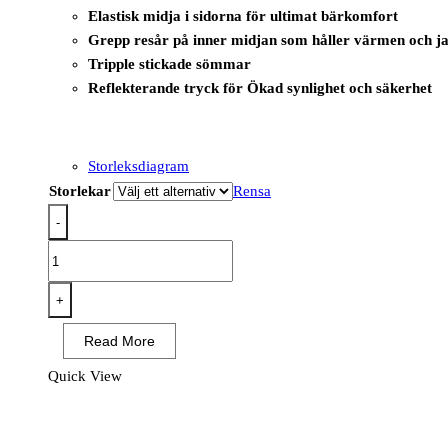
Elastisk midja i sidorna för ultimat bärkomfort
Grepp resår på inner midjan som håller värmen och ja
Tripple stickade sömmar
Reflekterande tryck för Ökad synlighet och säkerhet
Storleksdiagram
Storlekar
Rensa
-
T719
-
WX3
+
Hölsterbyxa
Read More
med
smal
Quick View
passform
Mole
Grå