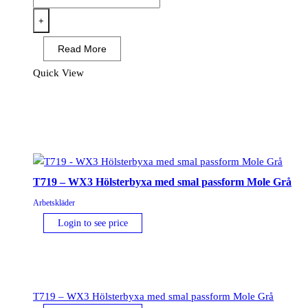
-
DX4
+
Serviceshorts,
Read More
Helt
svart
Quick View
mängd
T719 – WX3 Hölsterbyxa med smal passform Mole Grå
Arbetskläder
Login to see price
T719 – WX3 Hölsterbyxa med smal passform Mole Grå