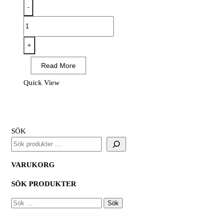
-
EV461
-
EV4
+
Vinterparkas
Read More
mängd
Quick View
SÖK
VARUKORG
SÖK PRODUKTER
SÖK
EFTER: