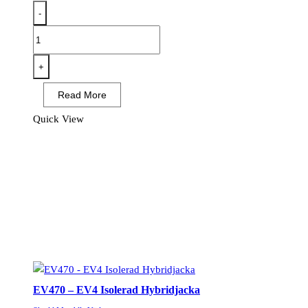
-
DX417
-
DX4
+
Teknisk
Read More
fleece
mängd
Quick View
EV470 – EV4 Isolerad Hybridjacka