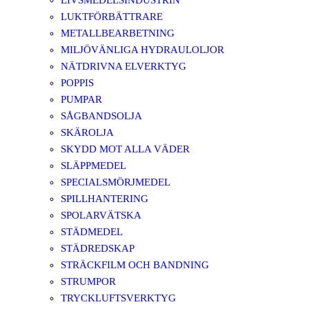
LIVSMEDELSINDUSTRIN
LUKTFÖRBÄTTRARE
METALLBEARBETNING
MILJÖVÄNLIGA HYDRAULOLJOR
NÄTDRIVNA ELVERKTYG
POPPIS
PUMPAR
SÅGBANDSOLJA
SKÄROLJA
SKYDD MOT ALLA VÄDER
SLÄPPMEDEL
SPECIALSMÖRJMEDEL
SPILLHANTERING
SPOLARVÄTSKA
STÄDMEDEL
STÄDREDSKAP
STRÄCKFILM OCH BANDNING
STRUMPOR
TRYCKLUFTSVERKTYG