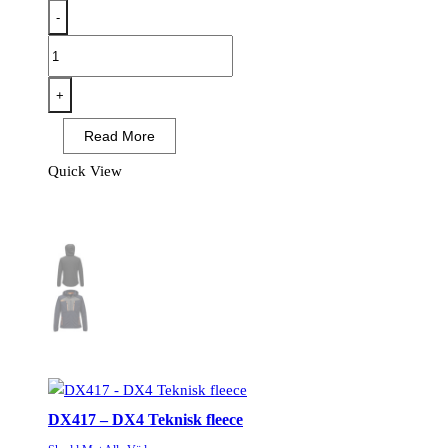
-
T753
-
WX3
+
Eco
Read More
Hybrid
Softshell
Quick View
Jacka
(2L)
Svart
mängd
DX417 – DX4 Teknisk fleece