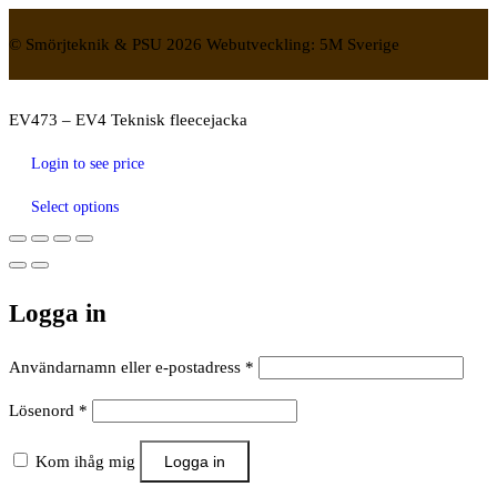
© Smörjteknik & PSU 2026 Webutveckling: 5M Sverige
EV473 – EV4 Teknisk fleecejacka
Login to see price
Select options
Logga in
Obligatoriskt
Användarnamn eller e-postadress
*
Obligatoriskt
Lösenord
*
Kom ihåg mig
Logga in