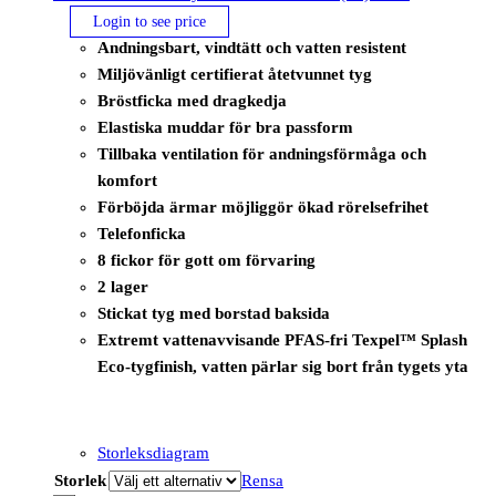
Login to see price
Andningsbart, vindtätt och vatten resistent
Miljövänligt certifierat åtetvunnet tyg
Bröstficka med dragkedja
Elastiska muddar för bra passform
Tillbaka ventilation för andningsförmåga och
komfort
Förböjda ärmar möjliggör ökad rörelsefrihet
Telefonficka
8 fickor för gott om förvaring
2 lager
Stickat tyg med borstad baksida
Extremt vattenavvisande PFAS-fri Texpel™ Splash
Eco-tygfinish, vatten pärlar sig bort från tygets yta
Storleksdiagram
Storlek
Rensa