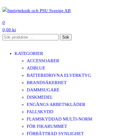
Hoppa
till
SMÖRJTEKNIK OCH PSU SVERIGE AB
innehåll
0
0,00 kr
Sök
Sök
efter:
KATEGORIER
ACCESSOARER
ADBLUE
BATTERIDRIVNA ELVERKTYG
BRANDSÄKERHET
DAMMSUGARE
DISKMEDEL
ENGÅNGS ARBETSKLÄDER
FALLSKYDD
FLAMSKYDDAD MULTI-NORM
FÖR FIKARUMMET
FÖRBÄTTRAD SYNLIGHET