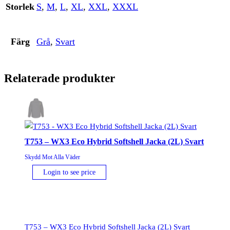
Storlek
S
,
M
,
L
,
XL
,
XXL
,
XXXL
Färg
Grå
,
Svart
Relaterade produkter
T753 – WX3 Eco Hybrid Softshell Jacka (2L) Svart
Skydd Mot Alla Väder
Login to see price
T753 – WX3 Eco Hybrid Softshell Jacka (2L) Svart