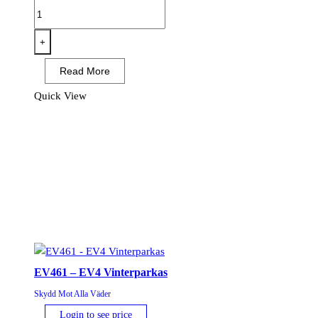
EV470
-
EV4
+
Isolerad
Read More
Hybridjacka
mängd
Quick View
EV461 – EV4 Vinterparkas
Skydd Mot Alla Väder
Login to see price